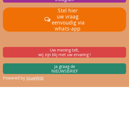
Stel hier
uw vraag
eenvoudig via
whats-app
Uw mening telt,
wij zijn blij met uw ervaring !
Ja graag de
NIEUWSBRIEF
Powered by
JouwWeb