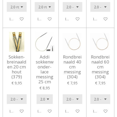
In winkelwagen
In winkelwagen
In winkelwagen
In winkelwag
Sokken-
Addi
Rondbrei
Rondbrei
breinaald
sokkenw
naald 40
naald 60
en 20 cm
onder-
cm
cm
hout
lace
messing
messing
(379)
messing
(304)
(304)
25 cm
€ 9,95
€ 7,95
€ 7,95
€ 8,95
In winkelwagen
In winkelwagen
In winkelwagen
In winkelwag