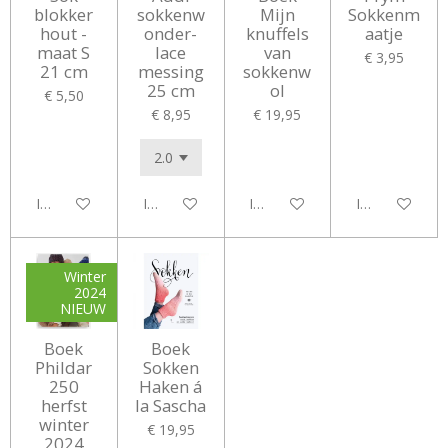
blokker
sokkenw
Mijn
Sokkenm
hout -
onder-
knuffels
aatje
maat S
lace
van
€ 3,95
21 cm
messing
sokkenw
25 cm
ol
€ 5,50
€ 8,95
€ 19,95
In winkelwagen
In winkelwagen
In winkelwagen
In winkelwag
Winter
2024
NIEUW
Boek
Boek
Phildar
Sokken
250
Haken á
herfst
la Sascha
winter
€ 19,95
2024