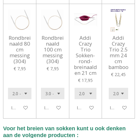
Rondbrei
Rondbrei
Addi
Addi
naald 80
naald
Crazy
Crazy
cm
100 cm
Trio
Trio 2.5
messing
messing
Sokken-
mm 24
(304)
(304)
rond-
cm
breinaald
bamboo
€ 7,95
€ 7,95
en 21 cm
€ 22,45
€ 17,95
In winkelwagen
In winkelwagen
In winkelwagen
In winkelwag
Voor het breien van sokken kunt u ook denken
aan de volgende producten :