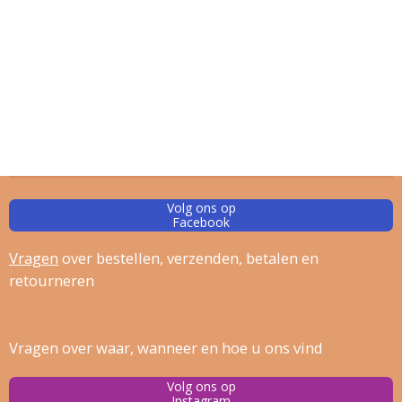
Volg ons op
Facebook
Vragen
over bestellen, verz
enden, betalen en
retourneren
Vragen over waar, wanneer en hoe u ons vind
Volg ons op
Instagram