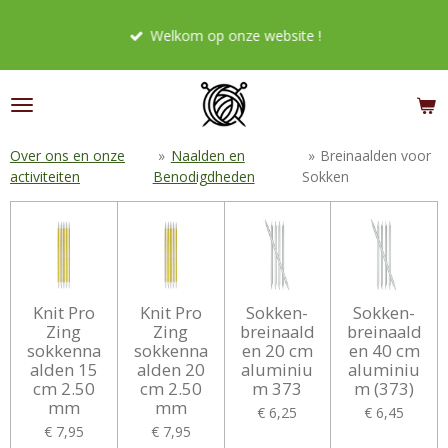
Ga
Welkom op onze website !
direct
naar
de
hoofdinhoud
Over ons en onze
»
Naalden en
»
Breinaalden voor
activiteiten
Benodigdheden
Sokken
Knit Pro
Knit Pro
Sokken-
Sokken-
Zing
Zing
breinaald
breinaald
sokkenna
sokkenna
en 20 cm
en 40 cm
alden 15
alden 20
aluminiu
aluminiu
cm 2.50
cm 2.50
m 373
m (373)
mm
mm
€ 6,25
€ 6,45
€ 7,95
€ 7,95