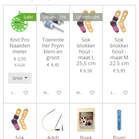
Sale!
Uitverkocht
Uitverkocht
Knit Pro
Toerente
Sok
Sok
Naalden
ller Prym
blokker
blokker
meter
klein en
hout -
hout -
groot
maat L
maat M
€ 2,95
25,5 cm
22.5 cm
€ 4,45
€ 3,25
€ 6,50
€ 5,95
In winkelwagen
Houd mij op de hoogte
Houd mij op de hoogte
In winkelwag
Sok
Addi
Boek
Prym