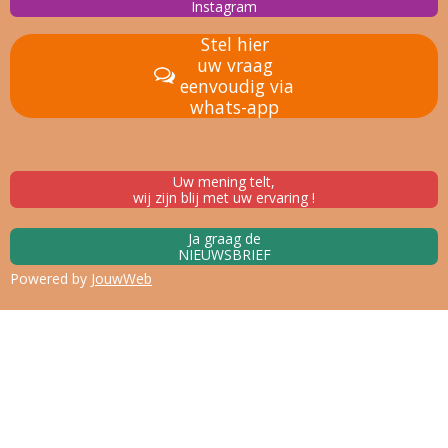
Instagram
Stel hier
uw vraag
eenvoudig via
whats-app
Uw mening telt,
wij zijn blij met uw ervaring !
Ja graag de
NIEUWSBRIEF
Powered by
JouwWeb