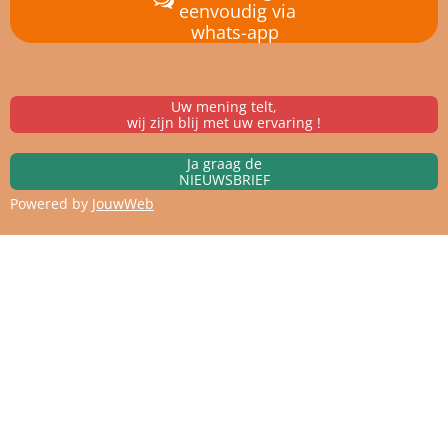
eenvoudig via
whats-app
Uw mening telt,
wij zijn blij met uw ervaring !
Ja graag de
NIEUWSBRIEF
Powered by
JouwWeb