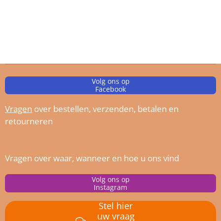
Volg ons op
Facebook
Vragen
over bestellen, verz
enden, betalen en
retourneren
Vragen over waar, wanneer en hoe u ons vind
Volg ons op
Instagram
Stel hier
uw vraag