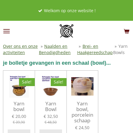
Ga
Welkom op onze website !
direct
naar
de
hoofdinhoud
Over ons en onze
»
Naalden en
»
Brei- en
»
Yarn
activiteiten
Benodigdheden
Haakgereedschap
Bowls
je bolletje gevangen in een schaal (bowl)...
Sale!
Sale!
Yarn
Yarn
Yarn
bowl
Bowl
bowl,
porcelein
€ 20,00
€ 32,50
schaap
€ 39,90
€ 48,50
€ 24,50