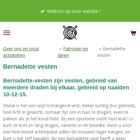
Ga
Welkom op onze website !
direct
naar
de
hoofdinhoud
Over ons en onze
»
Patronen en
»
Bernadette
activiteiten
Ideen
vesten
Bernadette vesten
Bernadette-vesten zijn vesten, gebreid van
meerdere draden bij elkaar, gebreid op naalden
10-12-15.
Veelal is het een wijd loshangend vest, lekker luchtig (los gebreid),
heel licht in gewicht, zomaar fijn om in huis te dragen, even te
pakken als je het koud hebt. Bij een sportieve outfit heel leuk ! U
kunt ze kort en lang dragen, varieren in de breedte. Kiest u voor
een heel breed achterpand zullen de mouwen lager hangen, en
kunt u dat zelf bepalen. Bij een bernadette-vest heeft u geen