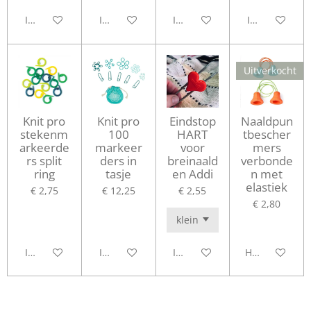
In winkelwagen
In winkelwagen
In winkelwagen
In winkelwag
Uitverkocht
Knit pro
Knit pro
Eindstop
Naaldpun
stekenm
100
HART
tbescher
arkeerde
markeer
voor
mers
rs split
ders in
breinaald
verbonde
ring
tasje
en Addi
n met
elastiek
€ 2,75
€ 12,25
€ 2,55
€ 2,80
In winkelwagen
In winkelwagen
In winkelwagen
Houd mij op d