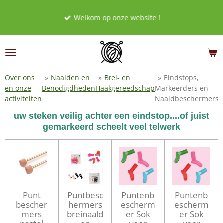
Ga
Welkom op onze website !
direct
naar
de
hoofdinhoud
Over ons
»
Naalden en
»
Brei- en
»
Eindstops,
en onze
Benodigdheden
Haakgereedschap
Markeerders en
activiteiten
Naaldbeschermers
uw steken veilig achter een eindstop....of juist
gemarkeerd scheelt veel telwerk
Punt
Puntbesc
Puntenb
Puntenb
bescher
hermers
escherm
escherm
mers
breinaald
er Sok
er Sok