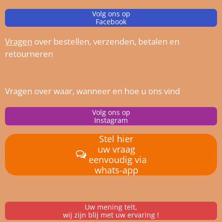
Volg ons op
Facebook
Vragen
over bestellen, verz
enden, betalen en
retourneren
Vragen over waar, wanneer en hoe u ons vind
Volg ons op
Instagram
Stel hier
uw vraag
eenvoudig via
whats-app
Uw mening telt,
wij zijn blij met uw ervaring !