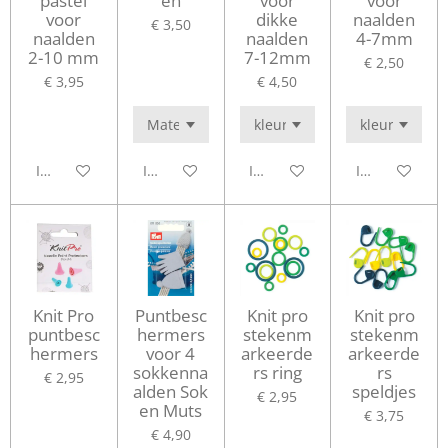
pastel
en
voor
voor
voor
dikke
naalden
€ 3,50
naalden
naalden
4-7mm
2-10 mm
7-12mm
€ 2,50
€ 3,95
€ 4,50
In winkelwagen
In winkelwagen
In winkelwagen
In winkelwag
Knit Pro
Puntbesc
Knit pro
Knit pro
puntbesc
hermers
stekenm
stekenm
hermers
voor 4
arkeerde
arkeerde
sokkenna
rs ring
rs
€ 2,95
alden Sok
speldjes
€ 2,95
en Muts
€ 3,75
€ 4,90