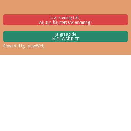
Uw mening telt,
wij zijn blij met uw ervaring !
Ja graag de
NIEUWSBRIEF
Powered by
JouwWeb