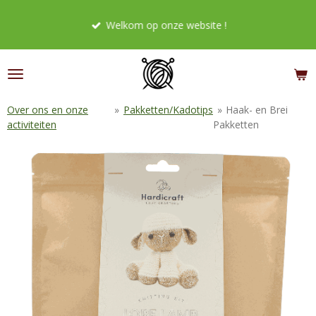
Ga
Welkom op onze website !
direct
naar
de
hoofdinhoud
Over ons en onze
»
Pakketten/Kadotips
»
Haak- en Brei
activiteiten
Pakketten