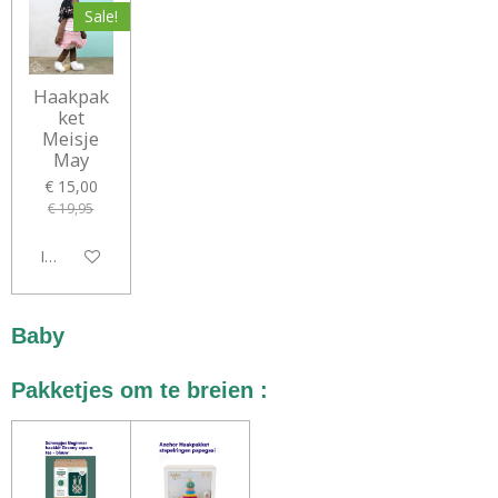
Sale!
Haakpak
ket
Meisje
May
€ 15,00
€ 19,95
In winkelwagen
Baby
Pakketjes om te breien :