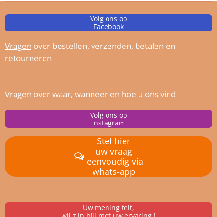
Volg ons op
Facebook
Vragen
over bestellen, verz
enden, betalen en
retourneren
Vragen over waar, wanneer en hoe u ons vind
Volg ons op
Instagram
Stel hier
uw vraag
eenvoudig via
whats-app
Uw mening telt,
wij zijn blij met uw ervaring !