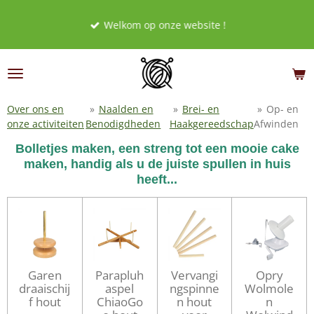
Ga
Welkom op onze website !
direct
naar
de
hoofdinhoud
Over ons en
»
Naalden en
»
Brei- en
»
Op- en
onze activiteiten
Benodigdheden
Haakgereedschap
Afwinden
Bolletjes maken, een streng tot een mooie cake
maken, handig als u de juiste spullen in huis
heeft...
Garen
Parapluh
Vervangi
Opry
draaischij
aspel
ngspinne
Wolmole
f hout
ChiaoGo
n hout
n