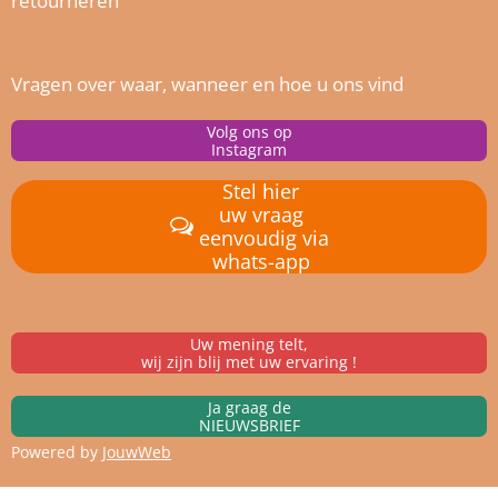
retourneren
Vragen over waar, wanneer en hoe u ons vind
Volg ons op
Instagram
Stel hier
uw vraag
eenvoudig via
whats-app
Uw mening telt,
wij zijn blij met uw ervaring !
Ja graag de
NIEUWSBRIEF
Powered by
JouwWeb