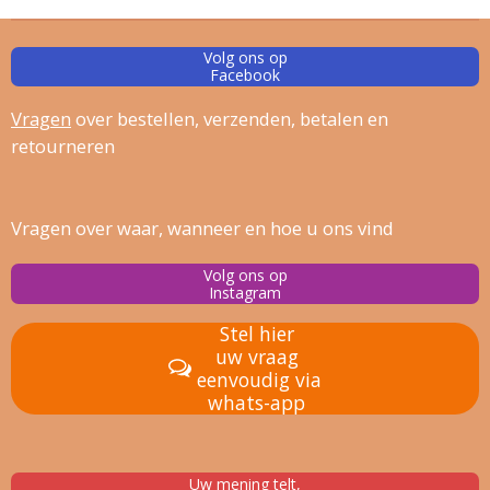
Volg ons op
Facebook
Vragen
over bestellen, verz
enden, betalen en
retourneren
Vragen over waar, wanneer en hoe u ons vind
Volg ons op
Instagram
Stel hier
uw vraag
eenvoudig via
whats-app
Uw mening telt,