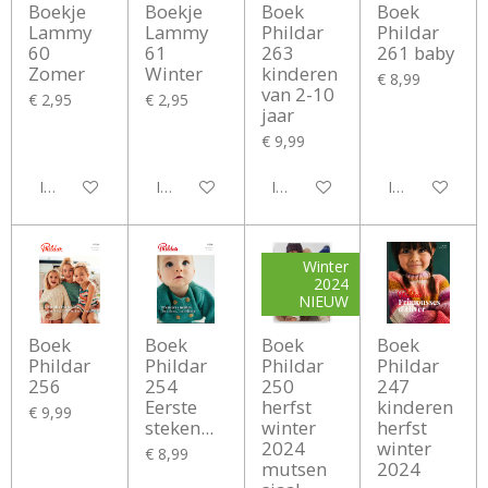
Boekje
Boekje
Boek
Boek
Lammy
Lammy
Phildar
Phildar
60
61
263
261 baby
Zomer
Winter
kinderen
€ 8,99
van 2-10
€ 2,95
€ 2,95
jaar
€ 9,99
In winkelwagen
In winkelwagen
In winkelwagen
In winkelwag
Winter
2024
NIEUW
Boek
Boek
Boek
Boek
Phildar
Phildar
Phildar
Phildar
256
254
250
247
Eerste
herfst
kinderen
€ 9,99
steken...
winter
herfst
2024
winter
€ 8,99
mutsen
2024