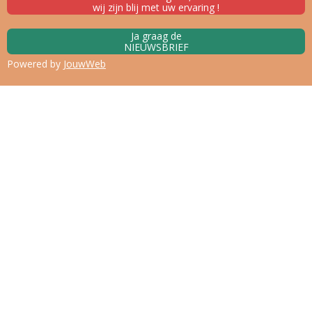
wij zijn blij met uw ervaring !
Ja graag de
NIEUWSBRIEF
Powered by
JouwWeb