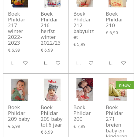
Boek
Boek
Boek
Boek
Phildar
Phildar
Phildar
Phildar
217
216
212
210
winter
herfst
babyuitz
€ 6,90
2022-
winter
et
2023
2022/23
€ 5,99
€ 6,99
€ 6,99
In winkelwagen
In winkelwagen
In winkelwagen
In winkelwag
nieuw
Boek
Boek
Boek
Boek
Phildar
Phildar
Phildar
Phildar
209 baby
205 baby
200
271
tot 6 jaar
breien
€ 6,99
€ 7,99
baby en
€ 6,99
kinderen