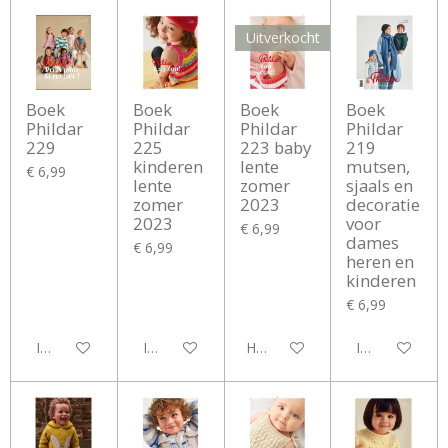
Uitverkocht
Boek
Boek
Boek
Boek
Phildar
Phildar
Phildar
Phildar
229
225
223 baby
219
kinderen
lente
mutsen,
€ 6,99
lente
zomer
sjaals en
zomer
2023
decoratie
2023
voor
€ 6,99
dames
€ 6,99
heren en
kinderen
€ 6,99
In winkelwagen
In winkelwagen
Houd mij op de hoogte
In winkelwag