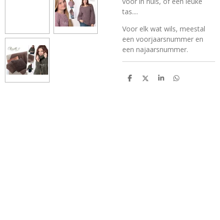
voor in huis, of een leuke
tas....
Voor elk wat wils, meestal
een voorjaarsnummer en
een najaarsnummer.
D
D
S
D
e
e
h
e
l
e
a
l
e
l
r
e
n
e
n