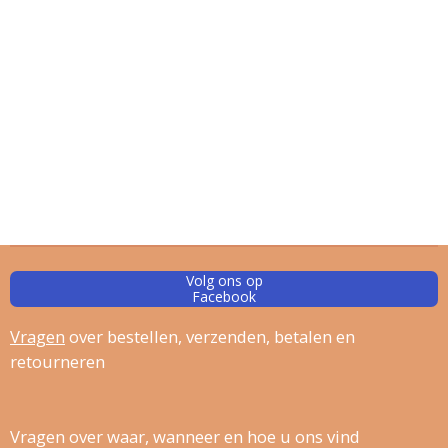
Volg ons op
Facebook
Vragen
over bestellen, verz
enden, betalen en
retourneren
Vragen over waar, wanneer en hoe u ons vind