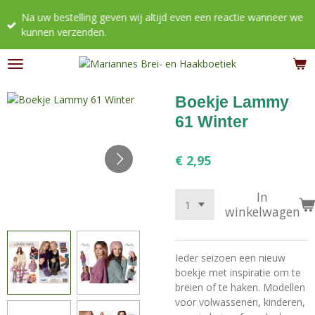
Ga
Na uw bestelling geven wij altijd even een reactie wanneer we
direct
kunnen verzenden.
naar
de
hoofdinhoud
Boekje Lammy
61 Winter
€ 2,95
In
winkelwagen
Ieder seizoen een nieuw
boekje met inspiratie om te
breien of te haken. Modellen
voor volwassenen, kinderen,