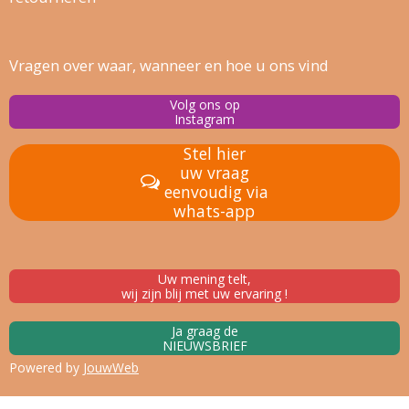
Vragen over waar, wanneer en hoe u ons vind
Volg ons op
Instagram
Stel hier
uw vraag
eenvoudig via
whats-app
Uw mening telt,
wij zijn blij met uw ervaring !
Ja graag de
NIEUWSBRIEF
Powered by
JouwWeb