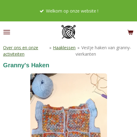
Ga
Welkom op onze website !
direct
naar
de
hoofdinhoud
Over ons en onze
»
Haaklessen
»
Vestje haken van granny-
activiteiten
vierkanten
Granny's Haken