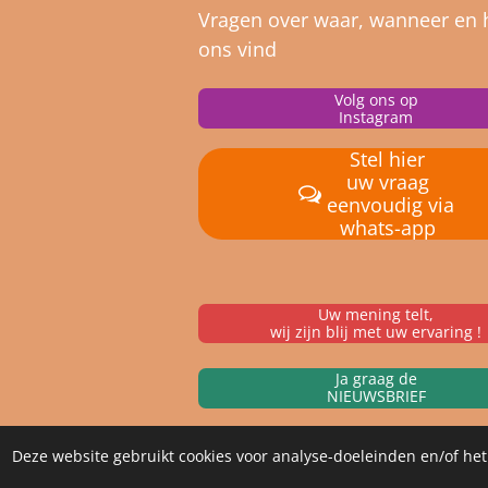
Vragen over waar, wanneer en 
ons vind
Volg ons op
Instagram
Stel hier
uw vraag
eenvoudig via
whats-app
Uw mening telt,
wij zijn blij met uw ervaring !
Ja graag de
NIEUWSBRIEF
Deze website gebruikt cookies voor analyse-doeleinden en/of het