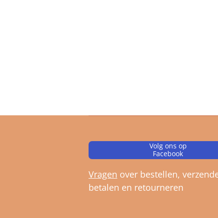
Volg ons op
Facebook
Vragen
over bestellen, verz
ende
betalen en retourneren