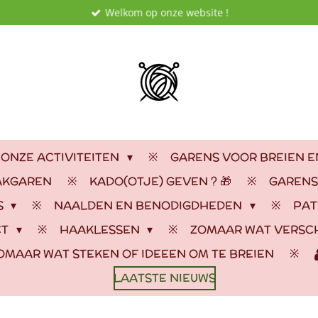
Welkom op onze website !
 ONZE ACTIVITEITEN
GARENS VOOR BREIEN 
AKGAREN
KADO(OTJE) GEVEN ? 🎁
GARENS
S
NAALDEN EN BENODIGDHEDEN
PAT
CT
HAAKLESSEN
ZOMAAR WAT VERSC
OMAAR WAT STEKEN OF IDEEEN OM TE BREIEN
LAATSTE NIEUWS