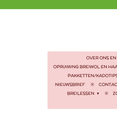
Ga
direct
naar
de
hoofdinhoud
OVER ONS EN
OPRUIMING BREIWOL EN HA
PAKKETTEN/KADOTIP
NIEUWSBRIEF
CONTA
BREILESSEN
Z