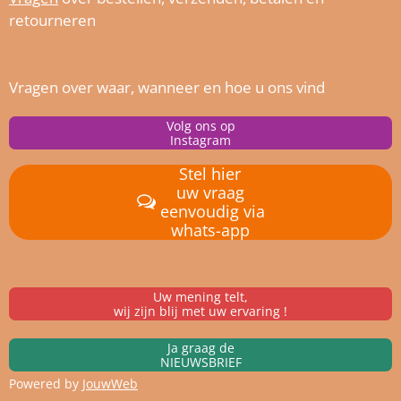
retourneren
Vragen over waar, wanneer en hoe u ons vind
Volg ons op
Instagram
Stel hier
uw vraag
eenvoudig via
whats-app
Uw mening telt,
wij zijn blij met uw ervaring !
Ja graag de
NIEUWSBRIEF
Powered by
JouwWeb