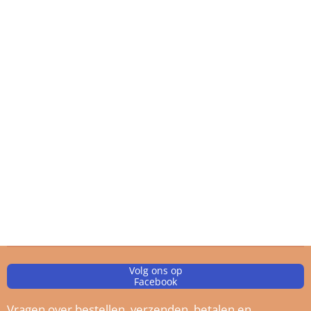
Volg ons op
Facebook
Vragen
over bestellen, verz
enden, betalen en