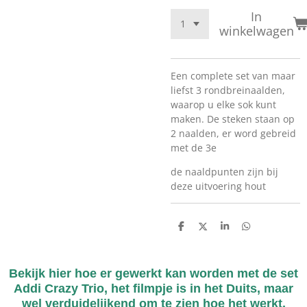
In
winkelwagen
Een complete set van maar
liefst 3 rondbreinaalden,
waarop u elke sok kunt
maken. De steken staan op
2 naalden, er word gebreid
met de 3e
de naaldpunten zijn bij
deze uitvoering hout
D
D
S
D
e
e
h
e
l
e
a
l
e
l
r
e
n
e
n
Bekijk hier hoe er gewerkt kan worden met de set
Addi Crazy Trio, het filmpje is in het Duits, maar
wel verduidelijkend om te zien hoe het werkt.