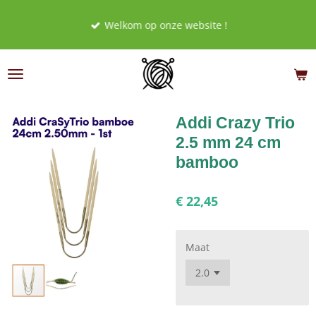
Ga
Welkom op onze website !
direct
naar
de
hoofdinhoud
Addi Crazy Trio
2.5 mm 24 cm
bamboo
€ 22,45
Maat