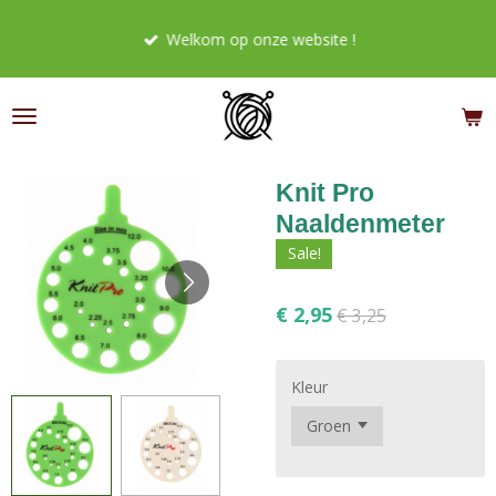
Ga
Welkom op onze website !
direct
naar
de
hoofdinhoud
Knit Pro
Naaldenmeter
Sale!
€ 2,95
€ 3,25
Kleur