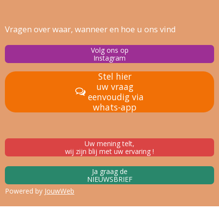
Vragen over waar, wanneer en hoe u ons vind
Volg ons op
Instagram
Stel hier
uw vraag
eenvoudig via
whats-app
Uw mening telt,
wij zijn blij met uw ervaring !
Ja graag de
NIEUWSBRIEF
Powered by
JouwWeb