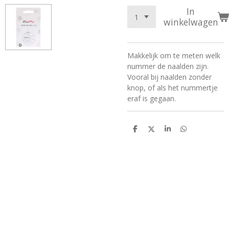
In
winkelwagen
Makkelijk om te meten welk
nummer de naalden zijn.
Vooral bij naalden zonder
knop, of als het nummertje
eraf is gegaan.
D
D
S
D
e
e
h
e
l
e
a
l
e
l
r
e
n
e
n