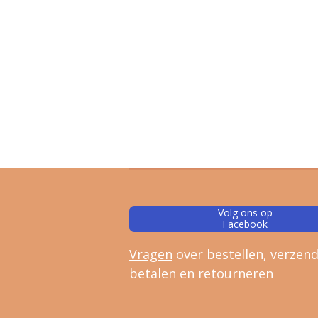
Volg ons op
Facebook
Vragen
over bestellen, verz
end
betalen en retourneren