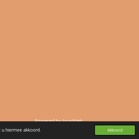
Powered by
JouwWeb
t u hiermee akkoord.
Akkoord