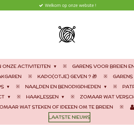
Welkom op onze website !
 ONZE ACTIVITEITEN
GARENS VOOR BREIEN E
AAKGAREN
KADO(OTJE) GEVEN ? 🎁
GARENS
PS
NAALDEN EN BENODIGDHEDEN
PAT
CT
HAAKLESSEN
ZOMAAR WAT VERSCH
OMAAR WAT STEKEN OF IDEEEN OM TE BREIEN
LAATSTE NIEUWS