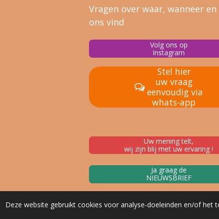
Vragen over waar, wanneer en
ons vind
Volg ons op
Instagram
Stel hier
uw vraag
eenvoudig via
whats-app
Uw mening telt,
wij zijn blij met uw ervaring !
Ja graag de
NIEUWSBRIEF
Deze website gebruikt cookies voor analyse-doeleinden en/of het t