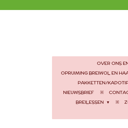
Ga
direct
naar
de
hoofdinhoud
OVER ONS EN
OPRUIMING BREIWOL EN H
PAKKETTEN/KADOTI
NIEUWSBRIEF
CONTA
BREILESSEN
Z