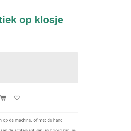
tiek op klosje
ken op de machine, of met de hand
n aan de achterkant van uw boord kan uw