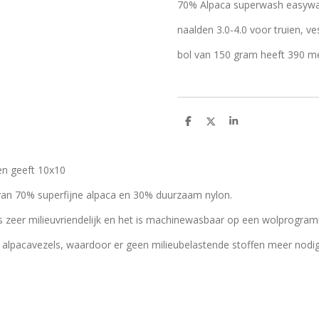
70% Alpaca superwash easywa
naalden 3.0-4.0 voor truien, ve
bol van 150 gram heeft 390 m
D
D
S
e
e
h
l
e
a
e
l
r
n
e
en geeft 10x10
an 70% superfijne alpaca en 30% duurzaam nylon.
is zeer milieuvriendelijk en het is machinewasbaar op een wolprogra
lpacavezels, waardoor er geen milieubelastende stoffen meer nodig