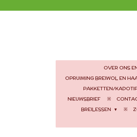
Ga
direct
naar
de
hoofdinhoud
OVER ONS EN
OPRUIMING BREIWOL EN H
PAKKETTEN/KADOTI
NIEUWSBRIEF
CONTA
BREILESSEN
Z