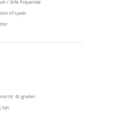
sh / 30% Polyamide
sten of sjaals
eter
mma tot 40 graden.
 zijn.