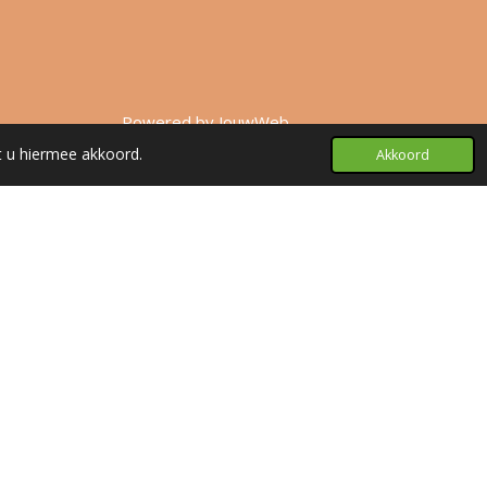
Powered by
JouwWeb
t u hiermee akkoord.
Akkoord