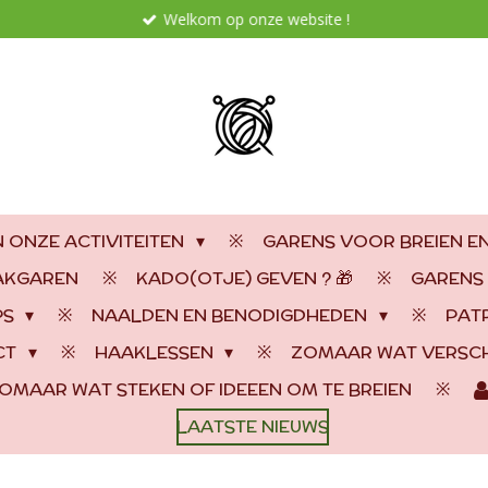
Welkom op onze website !
 ONZE ACTIVITEITEN
GARENS VOOR BREIEN E
AAKGAREN
KADO(OTJE) GEVEN ? 🎁
GARENS
PS
NAALDEN EN BENODIGDHEDEN
PAT
CT
HAAKLESSEN
ZOMAAR WAT VERSCH
OMAAR WAT STEKEN OF IDEEEN OM TE BREIEN
LAATSTE NIEUWS