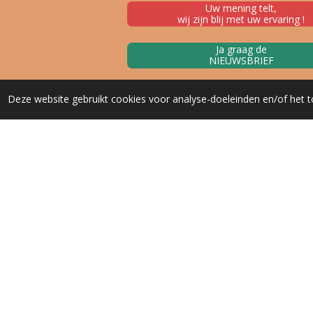
Uw mening telt,
wij zijn blij met uw ervaring !
Ja graag de
NIEUWSBRIEF
Deze website gebruikt cookies voor analyse-doeleinden en/of het t