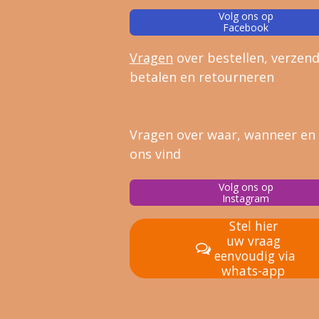
Volg ons op
Facebook
Vragen
over bestellen, verz
end
betalen en retourneren
Vragen over waar, wanneer en
ons vind
Volg ons op
Instagram
Stel hier
uw vraag
eenvoudig via
whats-app