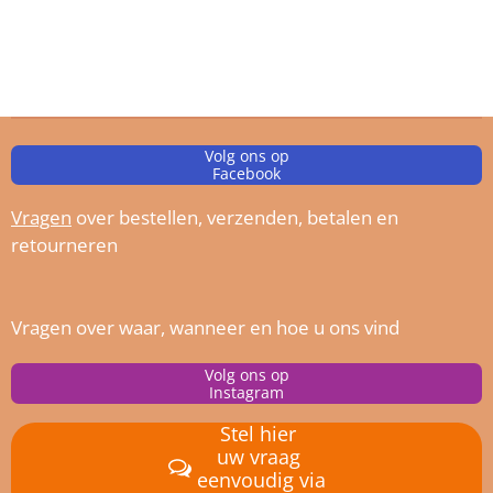
Volg ons op
Facebook
Vragen
over bestellen, verz
enden, betalen en
retourneren
Vragen over waar, wanneer en hoe u ons vind
Volg ons op
Instagram
Stel hier
uw vraag
eenvoudig via