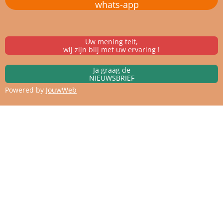
whats-app
Uw mening telt,
wij zijn blij met uw ervaring !
Ja graag de
NIEUWSBRIEF
Powered by
JouwWeb