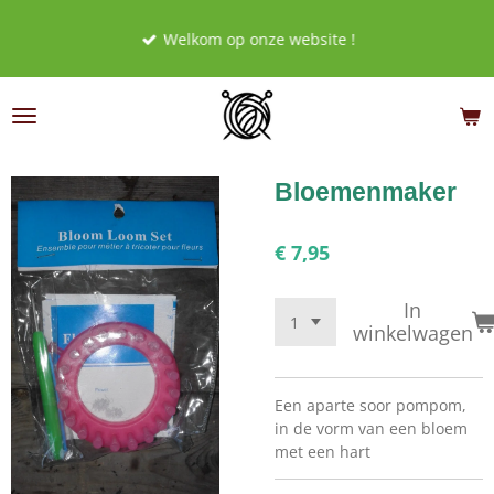
Ga
Welkom op onze website !
direct
naar
de
hoofdinhoud
Bloemenmaker
€ 7,95
In
winkelwagen
Een aparte soor pompom,
in de vorm van een bloem
met een hart