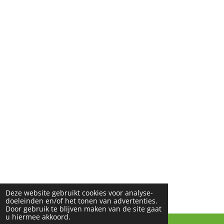
Deze website gebruikt cookies voor analyse-
doeleinden en/of het tonen van advertenties.
Door gebruik te blijven maken van de site gaat
u hiermee akkoord.