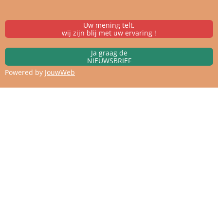
Uw mening telt,
wij zijn blij met uw ervaring !
Ja graag de
NIEUWSBRIEF
Powered by
JouwWeb