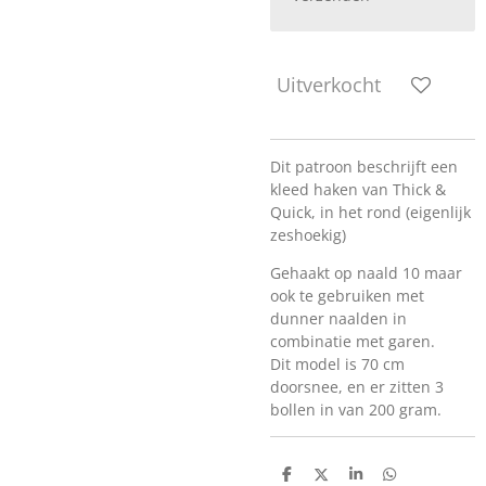
Uitverkocht
Dit patroon beschrijft een
kleed haken van Thick &
Quick, in het rond (eigenlijk
zeshoekig)
Gehaakt op naald 10 maar
ook te gebruiken met
dunner naalden in
combinatie met garen.
Dit model is 70 cm
doorsnee, en er zitten 3
bollen in van 200 gram.
D
D
S
D