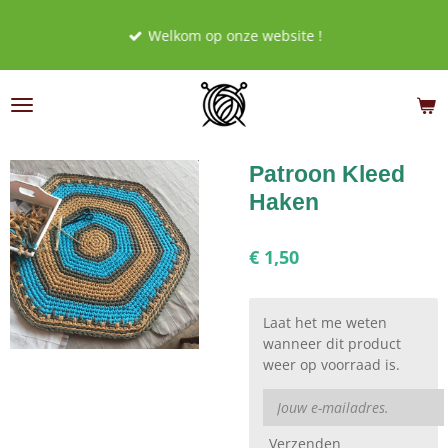
Ga
Welkom op onze website !
direct
naar
de
hoofdinhoud
Patroon Kleed
Haken
€ 1,50
Laat het me weten
wanneer dit product
weer op voorraad is.
Verzenden