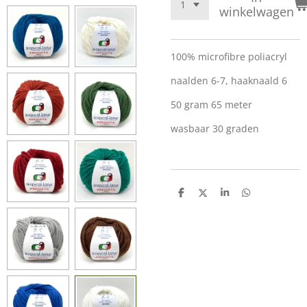
winkelwagen
100% microfibre poliacryl
naalden 6-7, haaknaald 6
50 gram 65 meter
wasbaar 30 graden
D
D
S
D
e
e
h
e
l
e
a
l
e
l
r
e
n
e
n