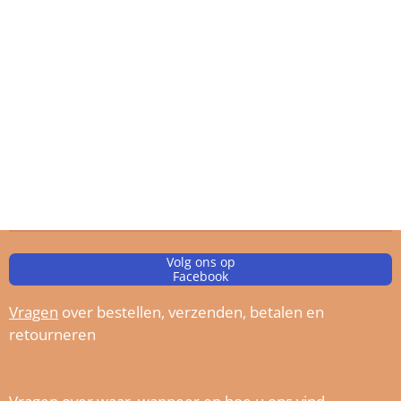
Volg ons op
Facebook
Vragen
over bestellen, verz
enden, betalen en
retourneren