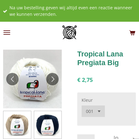
Ga
Na uw bestelling geven wij altijd even een reactie wanneer
direct
we kunnen verzenden.
naar
de
hoofdinhoud
Tropical Lana
Pregiata Big
€ 2,75
Kleur
In