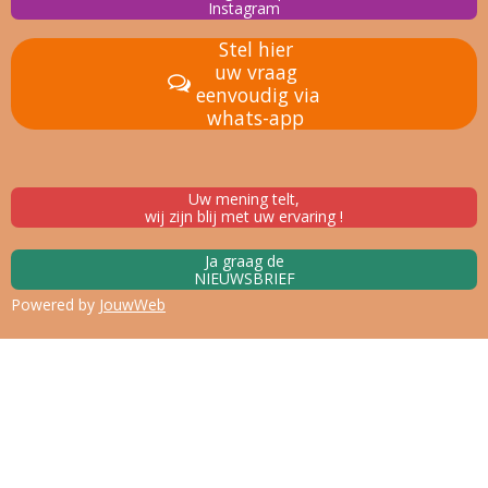
Instagram
Stel hier
uw vraag
eenvoudig via
whats-app
Uw mening telt,
wij zijn blij met uw ervaring !
Ja graag de
NIEUWSBRIEF
Powered by
JouwWeb