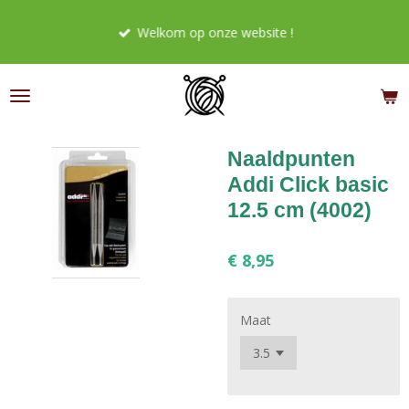
Ga
Welkom op onze website !
direct
naar
de
hoofdinhoud
Naaldpunten
Addi Click basic
12.5 cm (4002)
€ 8,95
Maat