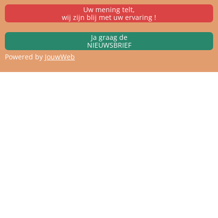
Uw mening telt,
wij zijn blij met uw ervaring !
Ja graag de
NIEUWSBRIEF
Powered by
JouwWeb