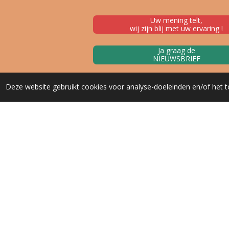
Uw mening telt,
wij zijn blij met uw ervaring !
Ja graag de
NIEUWSBRIEF
Deze website gebruikt cookies voor analyse-doeleinden en/of het t