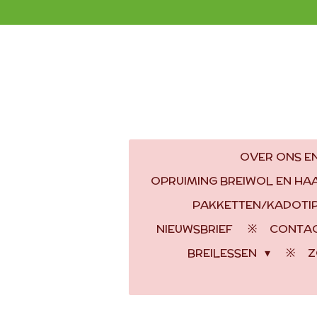
Ga
direct
naar
de
hoofdinhoud
OVER ONS EN
OPRUIMING BREIWOL EN H
PAKKETTEN/KADOTI
NIEUWSBRIEF
CONTA
BREILESSEN
Z