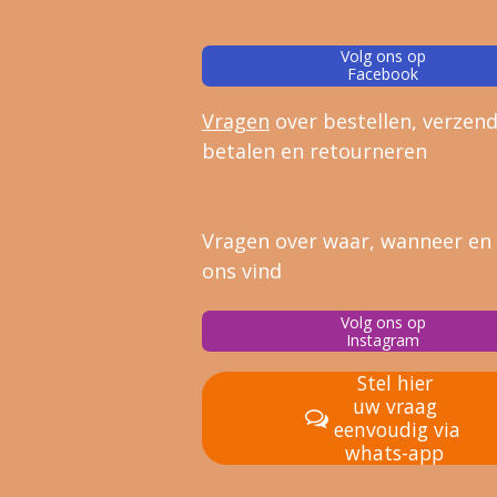
Volg ons op
Facebook
Vragen
over bestellen, verz
end
betalen en retourneren
Vragen over waar, wanneer en
ons vind
Volg ons op
Instagram
Stel hier
uw vraag
eenvoudig via
whats-app