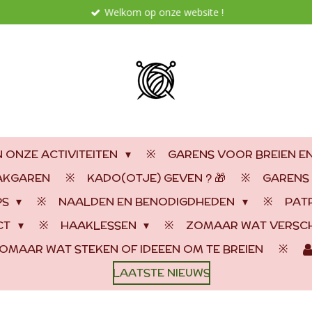
Welkom op onze website !
 ONZE ACTIVITEITEN
GARENS VOOR BREIEN E
AAKGAREN
KADO(OTJE) GEVEN ? 🎁
GARENS
PS
NAALDEN EN BENODIGDHEDEN
PAT
CT
HAAKLESSEN
ZOMAAR WAT VERSCH
OMAAR WAT STEKEN OF IDEEEN OM TE BREIEN
LAATSTE NIEUWS