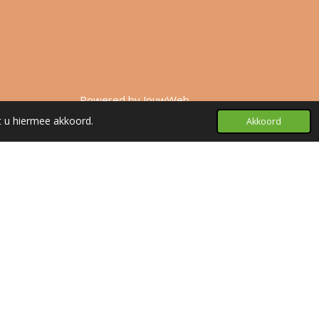
Powered by
JouwWeb
t u hiermee akkoord.
Akkoord