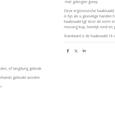
met gebogen greep
Deze ergonosische haaknaald 
is fijn als u gevoelige handen h
haaknaald ligt door de vorm st
messing kop, heerlijk rond en 
Standaard is de haaknaald 16 c
D
D
S
e
e
h
l
e
a
e
l
r
n
e
en, of langdurig gebruik
nhands gebruikt worden
n