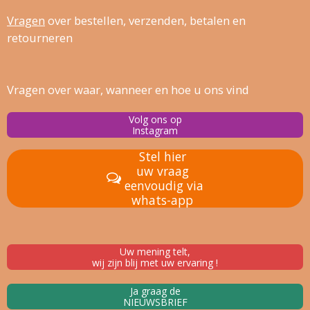
Vragen
over bestellen, verz
enden, betalen en
retourneren
Vragen over waar, wanneer en hoe u ons vind
Volg ons op
Instagram
Stel hier
uw vraag
eenvoudig via
whats-app
Uw mening telt,
wij zijn blij met uw ervaring !
Ja graag de
NIEUWSBRIEF