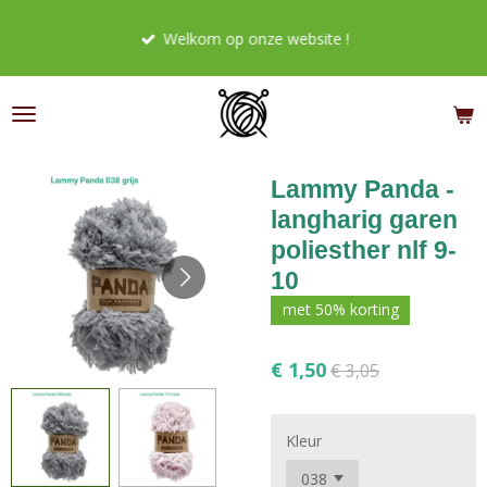
Ga
Welkom op onze website !
direct
naar
de
hoofdinhoud
Lammy Panda -
langharig garen
poliesther nlf 9-
10
met 50% korting
€ 1,50
€ 3,05
Kleur