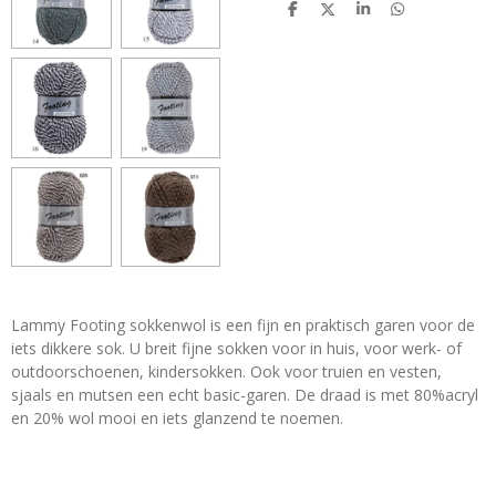
D
D
S
D
e
e
h
e
l
e
a
l
e
l
r
e
n
e
n
Lammy Footing sokkenwol is een fijn en praktisch garen voor de
iets dikkere sok. U breit fijne sokken voor in huis, voor werk- of
outdoorschoenen, kindersokken. Ook voor truien en vesten,
sjaals en mutsen een echt basic-garen. De draad is met 80%acryl
en 20% wol mooi en iets glanzend te noemen.