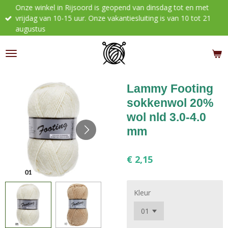
Onze winkel in Rijsoord is geopend van dinsdag tot en met
Ga
vrijdag van 10-15 uur. Onze vakantiesluiting is van 10 tot 21
direct
augustus
naar
de
hoofdinhoud
Lammy Footing
sokkenwol 20%
wol nld 3.0-4.0
mm
€ 2,15
Kleur