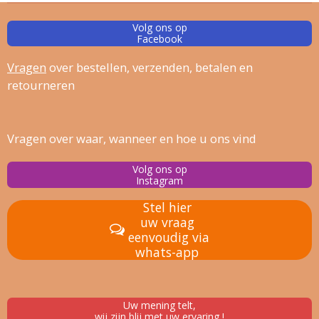
Volg ons op
Facebook
Vragen
over bestellen, verz
enden, betalen en
retourneren
Vragen over waar, wanneer en hoe u ons vind
Volg ons op
Instagram
Stel hier
uw vraag
eenvoudig via
whats-app
Uw mening telt,
wij zijn blij met uw ervaring !