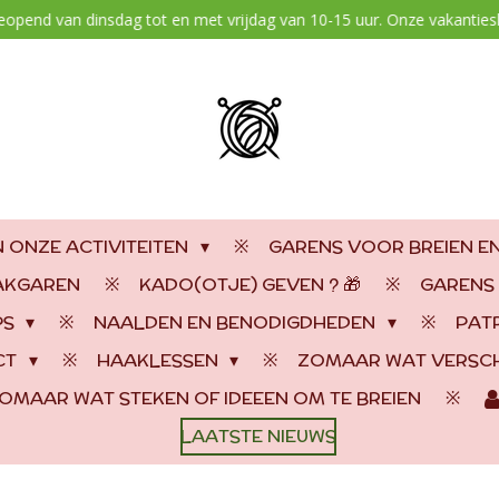
geopend van dinsdag tot en met vrijdag van 10-15 uur. Onze vakantiesl
 ONZE ACTIVITEITEN
GARENS VOOR BREIEN E
AAKGAREN
KADO(OTJE) GEVEN ? 🎁
GARENS
PS
NAALDEN EN BENODIGDHEDEN
PAT
CT
HAAKLESSEN
ZOMAAR WAT VERSCH
OMAAR WAT STEKEN OF IDEEEN OM TE BREIEN
LAATSTE NIEUWS