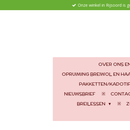
Onze winkel in Rijsoord is 
Ga
direct
naar
de
hoofdinhoud
OVER ONS EN
OPRUIMING BREIWOL EN H
PAKKETTEN/KADOTI
NIEUWSBRIEF
CONTA
BREILESSEN
Z