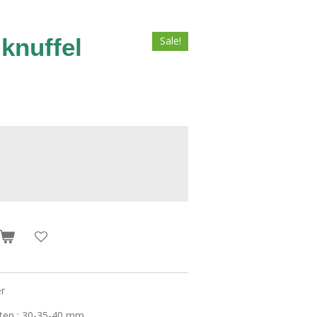
knuffel
Sale!
er
aten : 30-35-40 mm