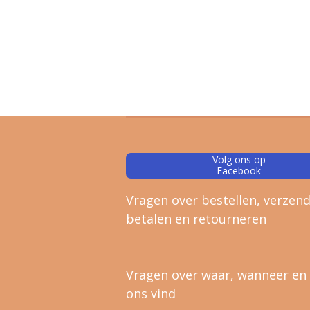
Volg ons op
Facebook
Vragen
over bestellen, verz
end
betalen en retourneren
Vragen over waar, wanneer en
ons vind