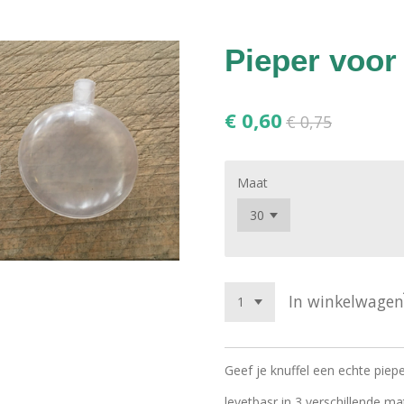
Pieper voor 
€ 0,60
€ 0,75
Maat
In winkelwagen
Geef je knuffel een echte piep
levetbasr in 3 verschillende m