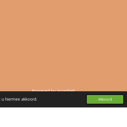
Powered by
JouwWeb
t u hiermee akkoord.
Akkoord