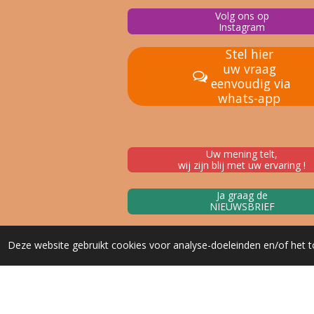
Volg ons op
Instagram
Stel hier
uw vraag
eenvoudig via
whats-app
Uw mening telt,
wij zijn blij met uw ervaring !
Ja graag de
NIEUWSBRIEF
Deze website gebruikt cookies voor analyse-doeleinden en/of het t