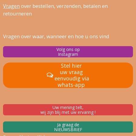
Vragen
over bestellen, verz
enden, betalen en
retourneren
Vragen over waar, wanneer en hoe u ons vind
Volg ons op
Instagram
Stel hier
uw vraag
eenvoudig via
whats-app
Uw mening telt,
wij zijn blij met uw ervaring !
Ja graag de
NIEUWSBRIEF