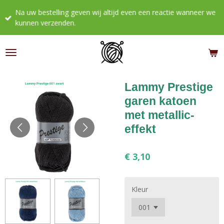
Ga
Na uw bestelling geven wij altijd even een reactie wanneer we
direct
kunnen verzenden.
naar
de
hoofdinhoud
Lammy Prestige
garen katoen
met metallic-
effekt
€ 3,10
Kleur