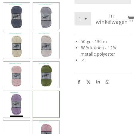
In
winkelwagen
50 gr - 130 m
88% katoen - 12%
metallic polyester
4
D
D
S
D
e
e
h
e
l
e
a
l
e
l
r
e
n
e
n