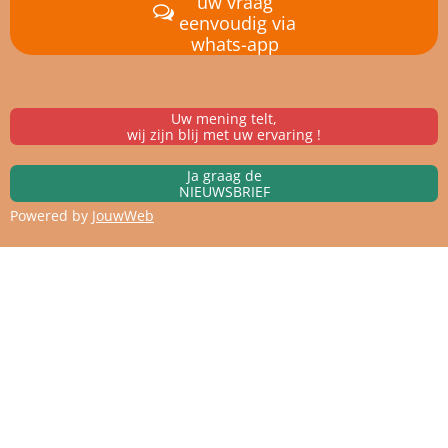
uw vraag
eenvoudig via
whats-app
Uw mening telt,
wij zijn blij met uw ervaring !
Ja graag de
NIEUWSBRIEF
Powered by
JouwWeb