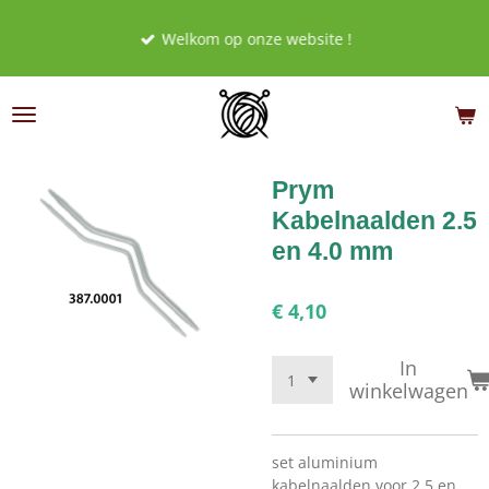
Ga
Welkom op onze website !
direct
naar
de
hoofdinhoud
Prym
Kabelnaalden 2.5
en 4.0 mm
€ 4,10
In
winkelwagen
set aluminium
kabelnaalden voor 2.5 en