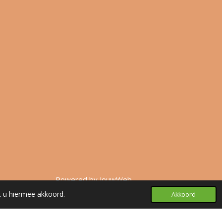
Powered by
JouwWeb
t u hiermee akkoord.
Akkoord