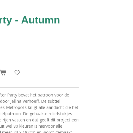
arty - Autumn
ter Party bevat het patroon voor de
or Jellina Verhoeff. De subtiel
 Metropolis krijgt alle aandacht die het
eliëfpatroon. De gehaakte reliëfstokjes
 rijen vasten en dat geeft dit project een
 uit wel 80 kleuren is hiervoor alle
al meet 23 x 182cm en wordt gemaakt