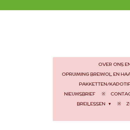
Ga
direct
naar
de
hoofdinhoud
OVER ONS EN
OPRUIMING BREIWOL EN H
PAKKETTEN/KADOTI
NIEUWSBRIEF
CONTA
BREILESSEN
Z