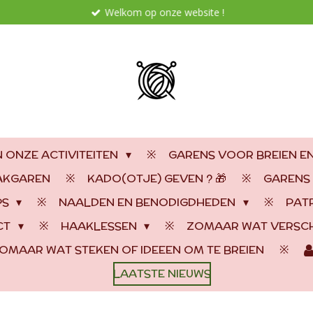
Welkom op onze website !
 ONZE ACTIVITEITEN
GARENS VOOR BREIEN E
AAKGAREN
KADO(OTJE) GEVEN ? 🎁
GARENS
PS
NAALDEN EN BENODIGDHEDEN
PAT
CT
HAAKLESSEN
ZOMAAR WAT VERSCH
OMAAR WAT STEKEN OF IDEEEN OM TE BREIEN
LAATSTE NIEUWS