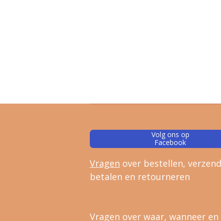
Volg ons op
Facebook
Vragen
over bestellen, verz
end
betalen en retourneren
Vragen over waar, wanneer en