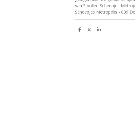
van 5 bollen Scheepjes Metropol
Scheepjes Metropolis - 039 Del
D
D
S
e
e
h
l
e
a
e
l
r
n
e