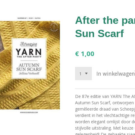
After the p
Sun Scarf
€ 1,00
In winkelwagen
De 87e editie van YARN The Af
Autumn Sun Scarf, ontworpen do
gemêleerde draad van Scheepjes
verdient in het vlechtachtige r
worden elegant omlijst door de
stijlvolle uitstraling. Met keuze
gelegenheid! De gehaakte sja