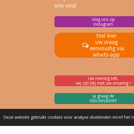
ons vind
Volg ons op
Instagram
Stel hier
uw vraag
eenvoudig via
whats-app
Uw mening telt,
wij zijn blij met uw ervaring !
Ja graag de
NIEUWSBRIEF
Deze website gebruikt cookies voor analyse-doeleinden en/of het t