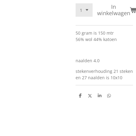
In
winkelwagen
50 gram is 150 mtr
56% wol 44% katoen
naalden 4.0
stekenverhouding 21 steken
en 27 naalden is 10x10
D
D
S
D
e
e
h
e
l
e
a
l
e
l
r
e
n
e
n