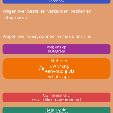
Facebook
Vragen
over bestellen, verz
enden, betalen en
retourneren
Vragen over waar, wanneer en hoe u ons vind
Volg ons op
Instagram
Stel hier
uw vraag
eenvoudig via
whats-app
Uw mening telt,
wij zijn blij met uw ervaring !
Ja graag de