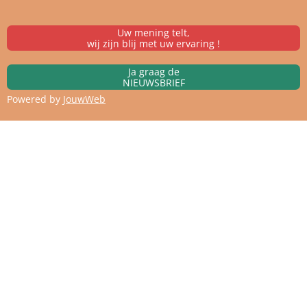
Uw mening telt,
wij zijn blij met uw ervaring !
Ja graag de
NIEUWSBRIEF
Powered by
JouwWeb