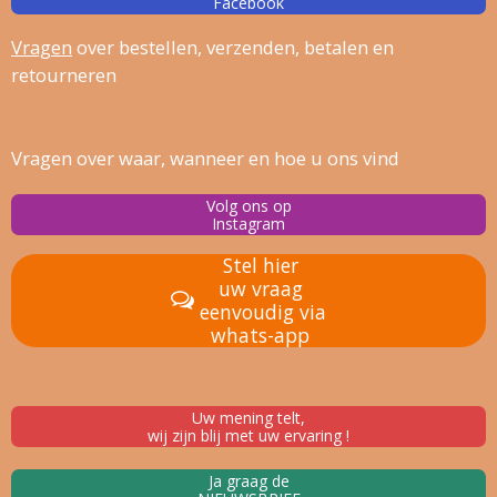
Facebook
Vragen
over bestellen, verz
enden, betalen en
retourneren
Vragen over waar, wanneer en hoe u ons vind
Volg ons op
Instagram
Stel hier
uw vraag
eenvoudig via
whats-app
Uw mening telt,
wij zijn blij met uw ervaring !
Ja graag de