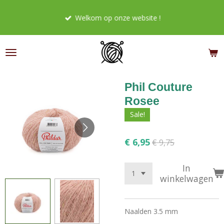
Ga
Welkom op onze website !
direct
naar
de
hoofdinhoud
Phil Couture
Rosee
Sale!
€ 6,95
€ 9,75
In
winkelwagen
Naalden 3.5 mm