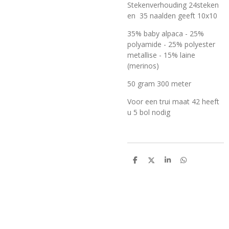
Stekenverhouding 24steken
en
35 naalden geeft 10x10
35% baby alpaca - 25%
polyamide - 25% polyester
metallise - 15% laine
(merinos)
50 gram 300 meter
Voor een trui maat 42 heeft
u 5 bol nodig
D
D
S
D
e
e
h
e
l
e
a
l
e
l
r
e
n
e
n