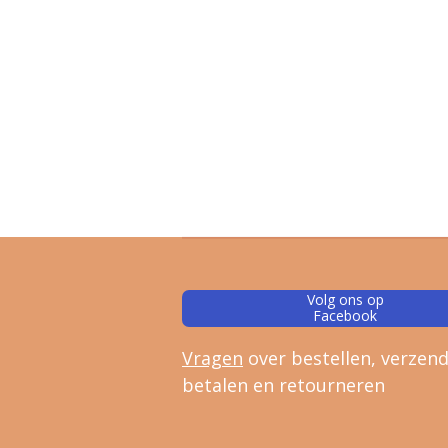
Volg ons op
Facebook
Vragen
over bestellen, verz
end
betalen en retourneren