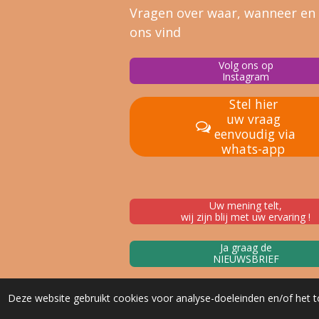
Vragen over waar, wanneer en
ons vind
Volg ons op
Instagram
Stel hier
uw vraag
eenvoudig via
whats-app
Uw mening telt,
wij zijn blij met uw ervaring !
Ja graag de
NIEUWSBRIEF
Deze website gebruikt cookies voor analyse-doeleinden en/of het t