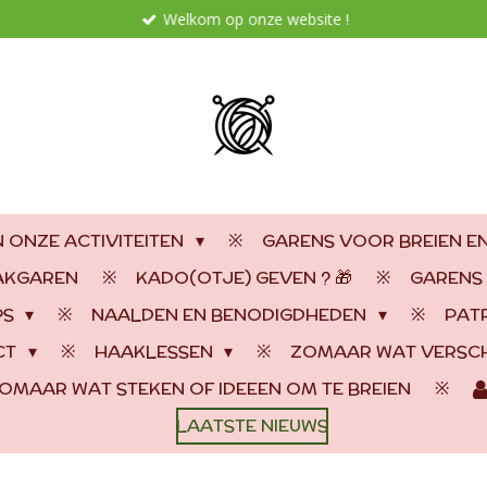
Welkom op onze website !
 ONZE ACTIVITEITEN
GARENS VOOR BREIEN E
AAKGAREN
KADO(OTJE) GEVEN ? 🎁
GARENS
PS
NAALDEN EN BENODIGDHEDEN
PAT
CT
HAAKLESSEN
ZOMAAR WAT VERSCH
OMAAR WAT STEKEN OF IDEEEN OM TE BREIEN
LAATSTE NIEUWS