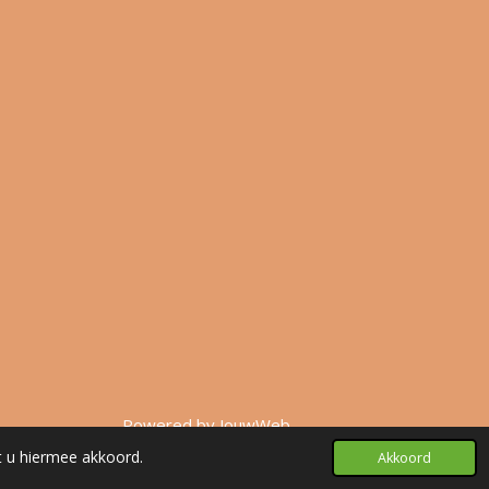
Powered by
JouwWeb
t u hiermee akkoord.
Akkoord