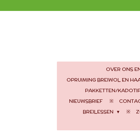
Ga
direct
naar
de
hoofdinhoud
OVER ONS EN
OPRUIMING BREIWOL EN H
PAKKETTEN/KADOTI
NIEUWSBRIEF
CONTA
BREILESSEN
Z