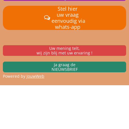
Stel hier
uw vraag
eenvoudig via
whats-app
Uw mening telt,
wij zijn blij met uw ervaring !
Ja graag de
NIEUWSBRIEF
Powered by
JouwWeb