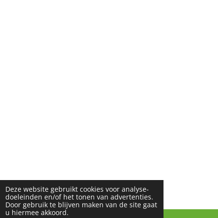
Deze website gebruikt cookies voor analyse-
doeleinden en/of het tonen van advertenties.
Door gebruik te blijven maken van de site gaat
u hiermee akkoord.