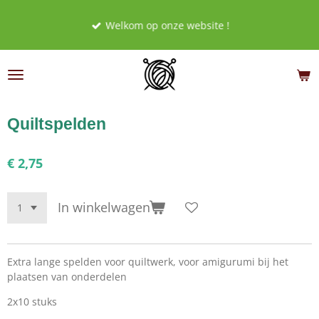
Ga
Welkom op onze website !
direct
naar
de
hoofdinhoud
Quiltspelden
€ 2,75
In winkelwagen
Extra lange spelden voor quiltwerk, voor amigurumi bij het
plaatsen van onderdelen
2x10 stuks