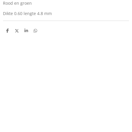
Rood en groen
Dikte 0.60 lengte 4.8 mm
D
D
S
D
e
e
h
e
l
e
a
l
e
l
r
e
n
e
n