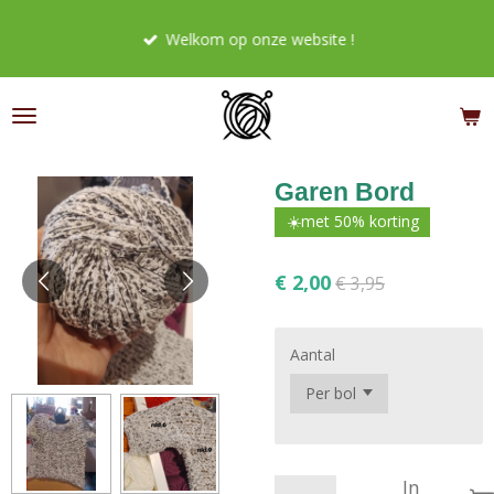
Ga
Welkom op onze website !
direct
naar
de
hoofdinhoud
Garen Bord
☀️met 50% korting
€ 2,00
€ 3,95
Aantal
In