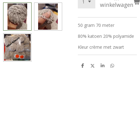
winkelwagen
50 gram 70 meter
80% katoen 20% polyamide
Kleur crème met zwart
D
D
S
D
e
e
h
e
l
e
a
l
e
l
r
e
n
e
n