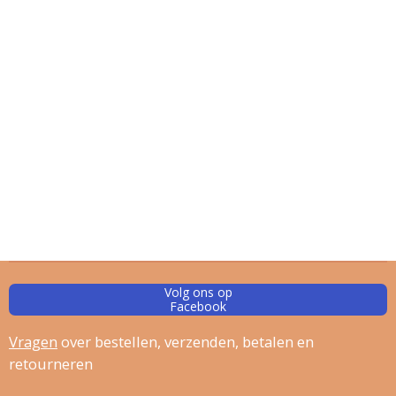
Volg ons op
Facebook
Vragen
over bestellen, verz
enden, betalen en
retourneren