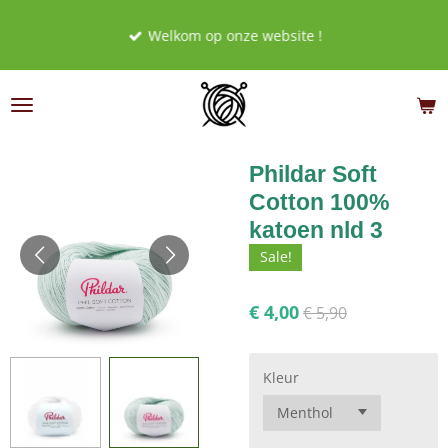
Ga
Welkom op onze website !
direct
naar
de
hoofdinhoud
Phildar Soft
Cotton 100%
katoen nld 3
Sale!
€ 4,00
€ 5,90
Kleur