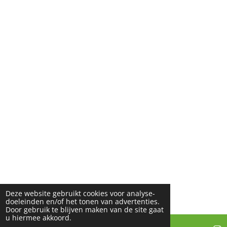
Deze website gebruikt cookies voor analyse-
doeleinden en/of het tonen van advertenties.
Door gebruik te blijven maken van de site gaat
u hiermee akkoord.