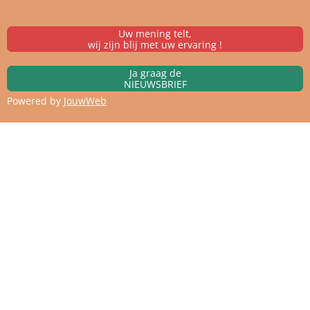
Uw mening telt,
wij zijn blij met uw ervaring !
Ja graag de
NIEUWSBRIEF
Powered by
JouwWeb