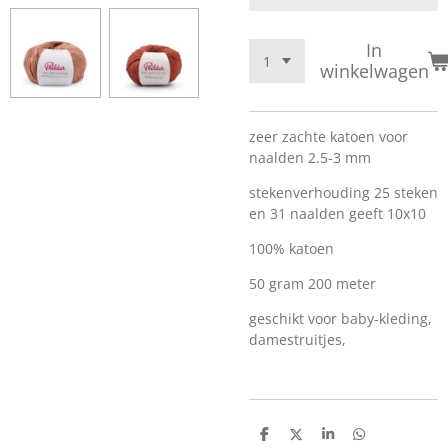
In
winkelwagen
zeer zachte katoen voor
naalden 2.5-3 mm
stekenverhouding 25 steken
en 31 naalden geeft 10x10
100% katoen
50 gram 200 meter
geschikt voor baby-kleding,
damestruitjes,
D
D
S
D