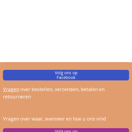
Volg ons op
Facebook
Vragen
over bestellen, verz
enden, betalen en
retourneren
Vragen over waar, wanneer en hoe u ons vind
Volg ons op