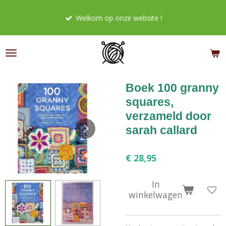
Ga
Welkom op onze website !
direct
naar
de
hoofdinhoud
Boek 100 granny
squares,
verzameld door
sarah callard
€ 28,95
In
winkelwagen