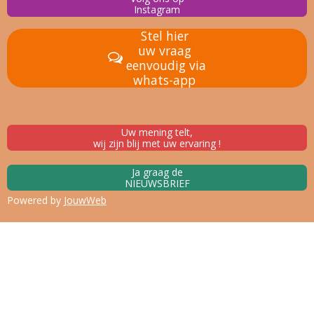
Instagram
Stel hier
uw vraag
eenvoudig via
whats-app
Uw mening telt,
wij zijn blij met uw ervaring !
Ja graag de
NIEUWSBRIEF
Powered by
JouwWeb