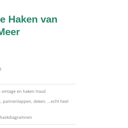
ge Haken van
 Meer
an vintage en haken houd
es, pannenlappen, deken, ...echt heel
k haskdiagramnen