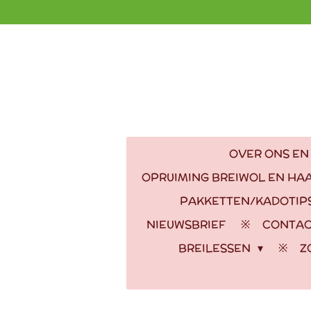
Ga
direct
naar
de
hoofdinhoud
OVER ONS EN
OPRUIMING BREIWOL EN HA
PAKKETTEN/KADOTIP
NIEUWSBRIEF
CONTA
BREILESSEN
Z