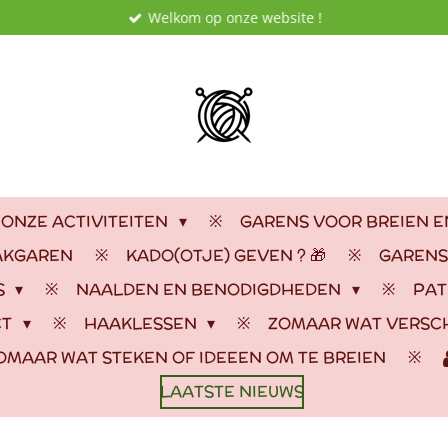
Welkom op onze website !
 ONZE ACTIVITEITEN
GARENS VOOR BREIEN 
AKGAREN
KADO(OTJE) GEVEN ? 🎁
GARENS
S
NAALDEN EN BENODIGDHEDEN
PAT
CT
HAAKLESSEN
ZOMAAR WAT VERSC
OMAAR WAT STEKEN OF IDEEEN OM TE BREIEN
LAATSTE NIEUWS