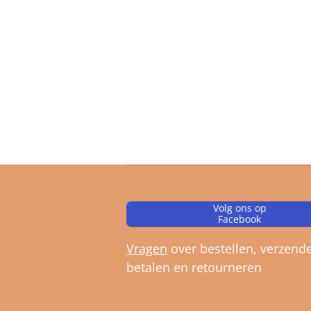
Volg ons op
Facebook
Vragen
over bestellen, verz
ende
betalen en retourneren