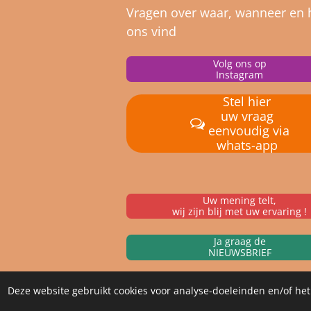
Vragen over waar, wanneer en 
ons vind
Volg ons op
Instagram
Stel hier
uw vraag
eenvoudig via
whats-app
Uw mening telt,
wij zijn blij met uw ervaring !
Ja graag de
NIEUWSBRIEF
Deze website gebruikt cookies voor analyse-doeleinden en/of het