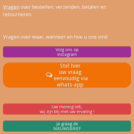
Vragen
over bestellen, verz
enden, betalen en
retourneren
Vragen over waar, wanneer en hoe u ons vind
Volg ons op
Instagram
Stel hier
uw vraag
eenvoudig via
whats-app
Uw mening telt,
wij zijn blij met uw ervaring !
Ja graag de
NIEUWSBRIEF