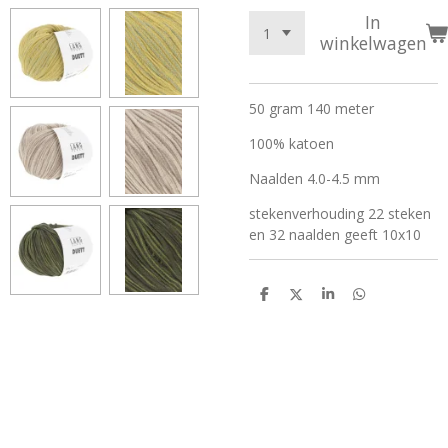
In
winkelwagen
50 gram 140 meter
100% katoen
Naalden 4.0-4.5 mm
stekenverhouding 22 steken
en 32 naalden geeft 10x10
D
D
S
D
e
e
h
e
l
e
a
l
e
l
r
e
n
e
n