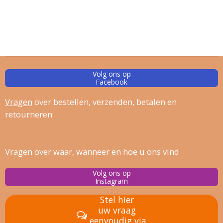
Volg ons op
Facebook
Vragen
over bestellen, verz
enden, betalen en
retourneren
Vragen over waar, wanneer en hoe u ons vind
Volg ons op
Instagram
Stel hier
uw vraag
eenvoudig via