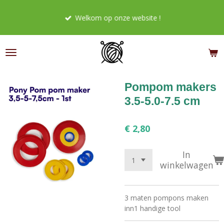
Ga
Welkom op onze website !
direct
naar
de
hoofdinhoud
Pompom makers
3.5-5.0-7.5 cm
€ 2,80
In
winkelwagen
3 maten pompons maken
inn1 handige tool