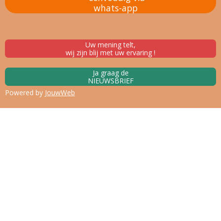
whats-app
Uw mening telt,
wij zijn blij met uw ervaring !
Ja graag de
NIEUWSBRIEF
Powered by
JouwWeb