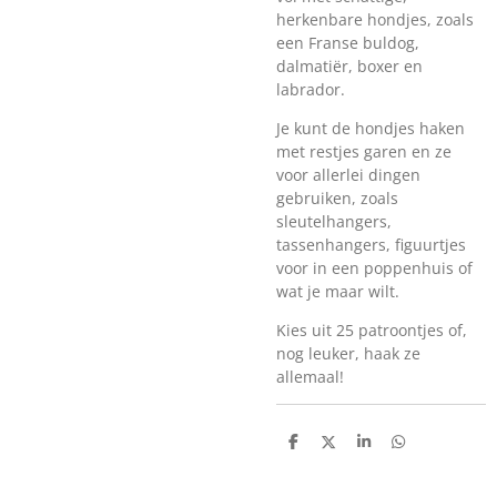
herkenbare hondjes, zoals
een Franse buldog,
dalmatiër, boxer en
labrador.
Je kunt de hondjes haken
met restjes garen en ze
voor allerlei dingen
gebruiken, zoals
sleutelhangers,
tassenhangers, figuurtjes
voor in een poppenhuis of
wat je maar wilt.
Kies uit 25 patroontjes of,
nog leuker, haak ze
allemaal!
D
D
S
D
e
e
h
e
l
e
a
l
e
l
r
e