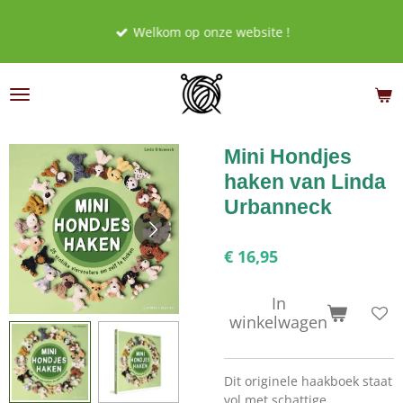
Ga
Welkom op onze website !
direct
naar
de
hoofdinhoud
Mini Hondjes
haken van Linda
Urbanneck
€ 16,95
In
winkelwagen
Dit originele haakboek staat
vol met schattige,