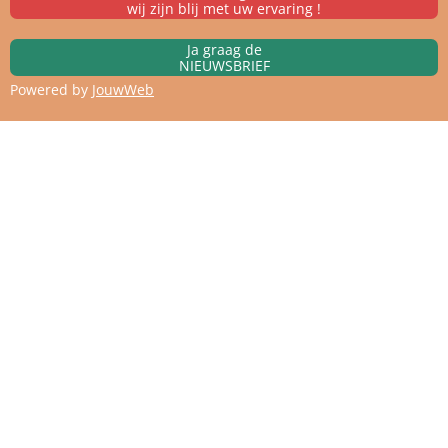
wij zijn blij met uw ervaring !
Ja graag de
NIEUWSBRIEF
Powered by
JouwWeb