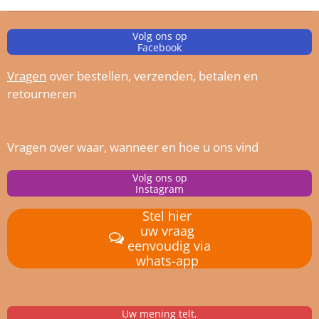
Volg ons op
Facebook
Vragen
over bestellen, verz
enden, betalen en
retourneren
Vragen over waar, wanneer en hoe u ons vind
Volg ons op
Instagram
Stel hier
uw vraag
eenvoudig via
whats-app
Uw mening telt,