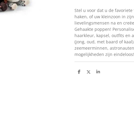
Stel u voor dat u de favoriet
haken, of uw kleinzoon in zij
lievelingsmensen na en creëe
Gehaakte poppen! Personali
haarkleur, kapsel, outfits en
(jong, oud, met baard of kaal
zeemeerminnen, astronauten 
mogelijkheden zijn eindeloos
D
D
S
e
e
h
l
e
a
e
l
r
n
e