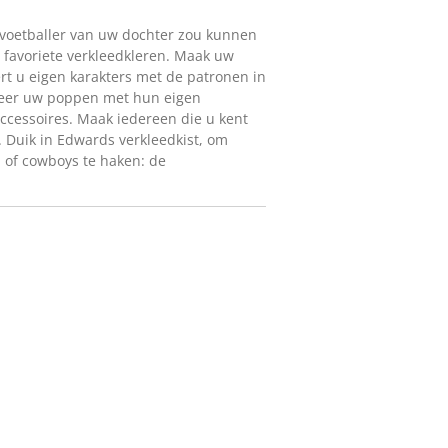
e voetballer van uw dochter zou kunnen
n favoriete verkleedkleren. Maak uw
rt u eigen karakters met de patronen in
seer uw poppen met hun eigen
 accessoires. Maak iedereen die u kent
). Duik in Edwards verkleedkist, om
of cowboys te haken: de
!