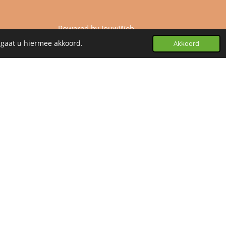
Powered by
JouwWeb
 gaat u hiermee akkoord.
Akkoord