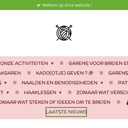
Welkom op onze website !
 ONZE ACTIVITEITEN
GARENS VOOR BREIEN 
AKGAREN
KADO(OTJE) GEVEN ? 🎁
GARENS
S
NAALDEN EN BENODIGDHEDEN
PAT
CT
HAAKLESSEN
ZOMAAR WAT VERSC
OMAAR WAT STEKEN OF IDEEEN OM TE BREIEN
LAATSTE NIEUWS