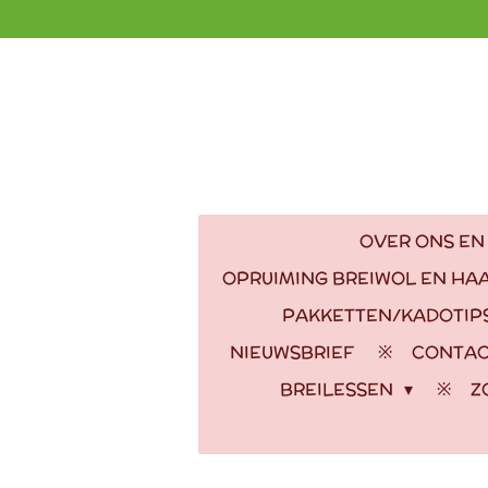
Ga
direct
naar
de
hoofdinhoud
OVER ONS EN
OPRUIMING BREIWOL EN HA
PAKKETTEN/KADOTIP
NIEUWSBRIEF
CONTA
BREILESSEN
Z