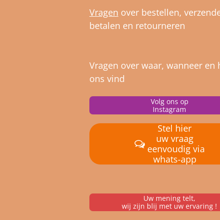
Vragen
over bestellen, verz
ende
betalen en retourneren
Vragen over waar, wanneer en 
ons vind
Volg ons op
Instagram
Stel hier
uw vraag
eenvoudig via
whats-app
Uw mening telt,
wij zijn blij met uw ervaring !