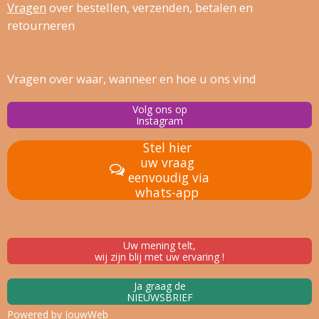
Vragen
over bestellen, verz
enden, betalen en
retourneren
Vragen over waar, wanneer en hoe u ons vind
Volg ons op
Instagram
Stel hier
uw vraag
eenvoudig via
whats-app
Uw mening telt,
wij zijn blij met uw ervaring !
Ja graag de
NIEUWSBRIEF
Powered by
JouwWeb