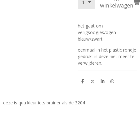
winkelwagen
het gaat om
veiligsoogjes/ogen
blauw/zwart
eenmaal in het plastic rondje
gedrukt is deze niet meer te
verwijderen.
D
D
S
D
e
e
h
e
l
e
a
l
e
l
r
e
n
e
n
deze is qua kleur iets bruiner als de 3204