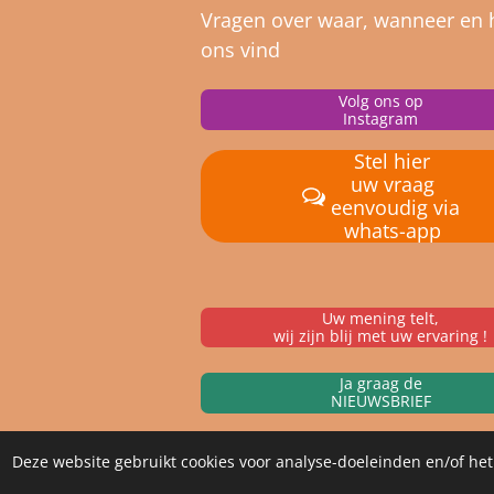
Vragen over waar, wanneer en 
ons vind
Volg ons op
Instagram
Stel hier
uw vraag
eenvoudig via
whats-app
Uw mening telt,
wij zijn blij met uw ervaring !
Ja graag de
NIEUWSBRIEF
Deze website gebruikt cookies voor analyse-doeleinden en/of het