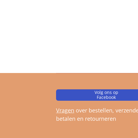
Volg ons op
Facebook
Vragen
over bestellen, verz
ende
betalen en retourneren