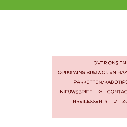
Ga
direct
naar
de
hoofdinhoud
OVER ONS EN
OPRUIMING BREIWOL EN HA
PAKKETTEN/KADOTIP
NIEUWSBRIEF
CONTA
BREILESSEN
Z