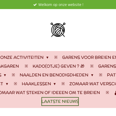
Welkom op onze website !
 ONZE ACTIVITEITEN
GARENS VOOR BREIEN 
AKGAREN
KADO(OTJE) GEVEN ? 🎁
GARENS
S
NAALDEN EN BENODIGDHEDEN
PAT
CT
HAAKLESSEN
ZOMAAR WAT VERSC
OMAAR WAT STEKEN OF IDEEEN OM TE BREIEN
LAATSTE NIEUWS