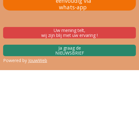
eenvoudig via
whats-app
Uw mening telt,
wij zijn blij met uw ervaring !
Ja graag de
NIEUWSBRIEF
Powered by
JouwWeb