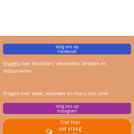
Volg ons op
Facebook
Vragen
over bestellen, verz
enden, betalen en
retourneren
Vragen over waar, wanneer en hoe u ons vind
Volg ons op
Instagram
Stel hier
uw vraag