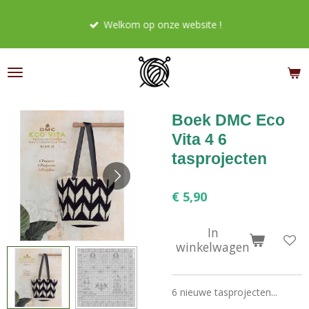
Ga
Welkom op onze website !
direct
naar
de
hoofdinhoud
Boek DMC Eco
Vita 4 6
tasprojecten
€ 5,90
In
winkelwagen
6 nieuwe tasprojecten...