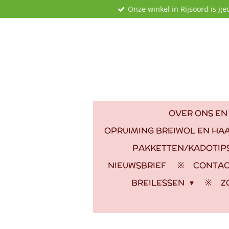
Onze winkel in Rijsoord is ge
Ga
direct
naar
de
hoofdinhoud
OVER ONS EN
OPRUIMING BREIWOL EN HA
PAKKETTEN/KADOTIP
NIEUWSBRIEF
CONTA
BREILESSEN
Z