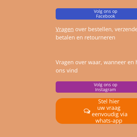
Volg ons op
Facebook
Vragen
over bestellen, verz
ende
betalen en retourneren
Vragen over waar, wanneer en 
ons vind
Volg ons op
Instagram
Stel hier
uw vraag
eenvoudig via
whats-app