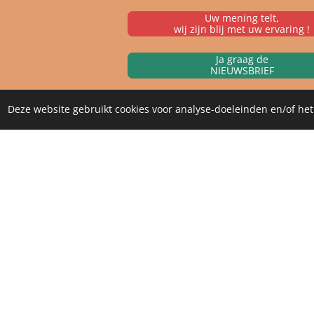
Uw mening telt,
wij zijn blij met uw ervaring !
Ja graag de
NIEUWSBRIEF
Deze website gebruikt cookies voor analyse-doeleinden en/of het