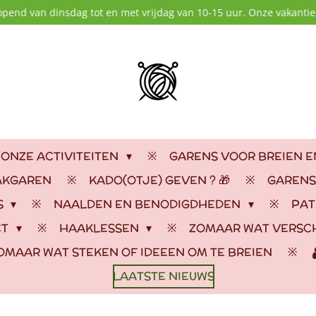
opend van dinsdag tot en met vrijdag van 10-15 uur. Onze vakanties
 ONZE ACTIVITEITEN
GARENS VOOR BREIEN 
AKGAREN
KADO(OTJE) GEVEN ? 🎁
GARENS
S
NAALDEN EN BENODIGDHEDEN
PAT
CT
HAAKLESSEN
ZOMAAR WAT VERSC
OMAAR WAT STEKEN OF IDEEEN OM TE BREIEN
LAATSTE NIEUWS