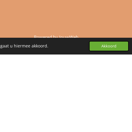
Powered by
JouwWeb
 gaat u hiermee akkoord.
Akkoord