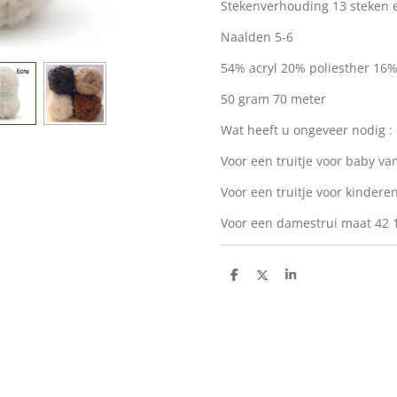
Stekenverhouding 13 steken 
Naalden 5-6
54% acryl 20% poliesther 16
50 gram 70 meter
Wat heeft u ongeveer nodig :
Voor een truitje voor baby va
Voor een truitje voor kinderen
Voor een damestrui maat 42 
D
D
S
e
e
h
l
e
a
e
l
r
n
e