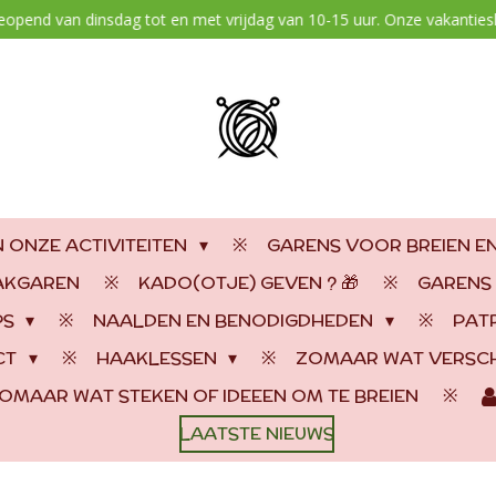
geopend van dinsdag tot en met vrijdag van 10-15 uur. Onze vakantiesl
 ONZE ACTIVITEITEN
GARENS VOOR BREIEN E
AAKGAREN
KADO(OTJE) GEVEN ? 🎁
GARENS
PS
NAALDEN EN BENODIGDHEDEN
PAT
CT
HAAKLESSEN
ZOMAAR WAT VERSCH
OMAAR WAT STEKEN OF IDEEEN OM TE BREIEN
LAATSTE NIEUWS