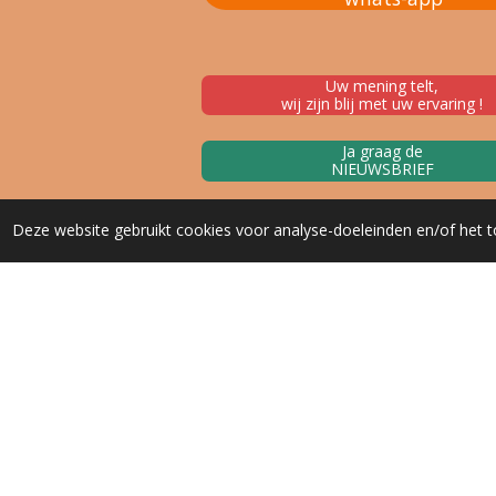
Uw mening telt,
wij zijn blij met uw ervaring !
Ja graag de
NIEUWSBRIEF
Deze website gebruikt cookies voor analyse-doeleinden en/of het t