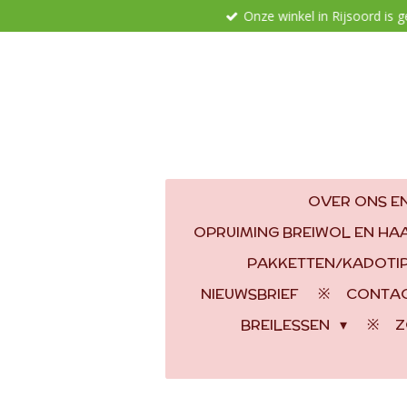
Onze winkel in Rijsoord is 
Ga
direct
naar
de
hoofdinhoud
OVER ONS EN
OPRUIMING BREIWOL EN H
PAKKETTEN/KADOTI
NIEUWSBRIEF
CONTA
BREILESSEN
Z