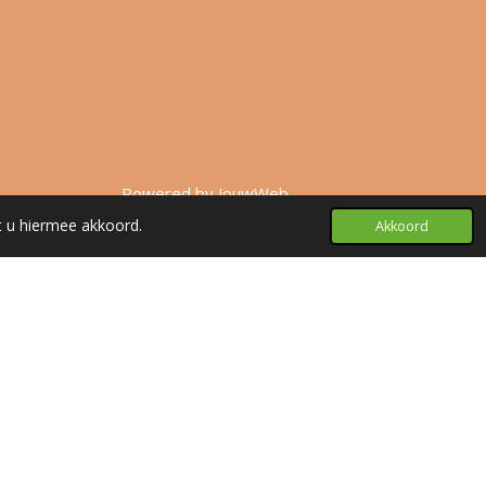
Powered by
JouwWeb
t u hiermee akkoord.
Akkoord