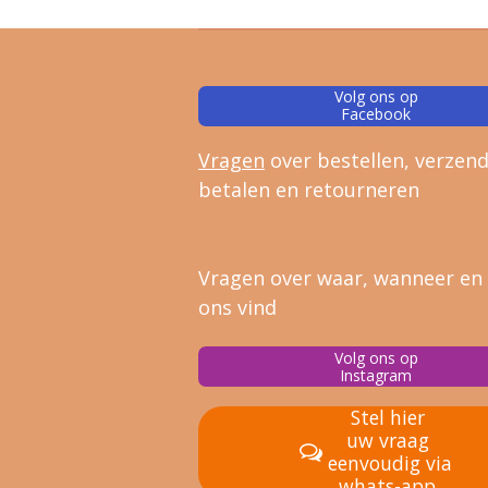
Volg ons op
Facebook
Vragen
over bestellen, verz
end
betalen en retourneren
Vragen over waar, wanneer en
ons vind
Volg ons op
Instagram
Stel hier
uw vraag
eenvoudig via
whats-app