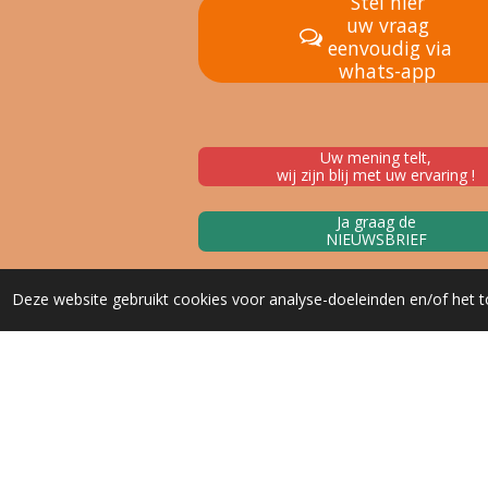
Stel hier
uw vraag
eenvoudig via
whats-app
Uw mening telt,
wij zijn blij met uw ervaring !
Ja graag de
NIEUWSBRIEF
Deze website gebruikt cookies voor analyse-doeleinden en/of het t