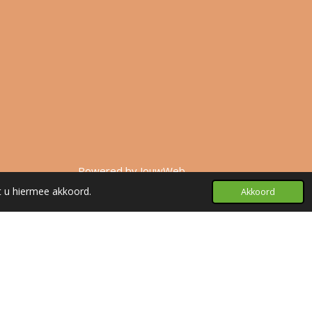
Powered by
JouwWeb
t u hiermee akkoord.
Akkoord