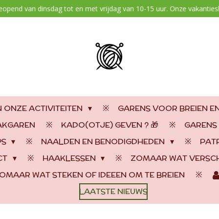
geopend van dinsdag tot en met vrijdag van 10-15 uur. Onze vakantiesl
 ONZE ACTIVITEITEN
GARENS VOOR BREIEN E
AAKGAREN
KADO(OTJE) GEVEN ? 🎁
GARENS
PS
NAALDEN EN BENODIGDHEDEN
PAT
CT
HAAKLESSEN
ZOMAAR WAT VERSCH
OMAAR WAT STEKEN OF IDEEEN OM TE BREIEN
LAATSTE NIEUWS