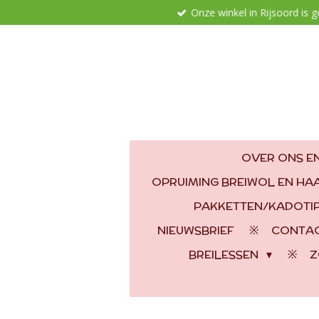
Onze winkel in Rijsoord is 
Ga
direct
naar
de
hoofdinhoud
OVER ONS EN
OPRUIMING BREIWOL EN H
PAKKETTEN/KADOTI
NIEUWSBRIEF
CONTA
BREILESSEN
Z