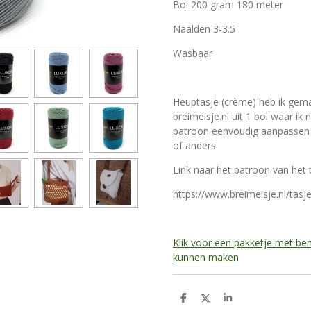
Bol 200 gram 180 meter
Naalden 3-3.5
Wasbaar
Heuptasje (crème) heb ik gema
breimeisje.nl uit 1 bol waar ik
patroon eenvoudig aanpassen v
of anders
Link naar het patroon van het t
https://www.breimeisje.nl/tas
Klik voor een pakketje met be
kunnen maken
D
D
S
e
e
h