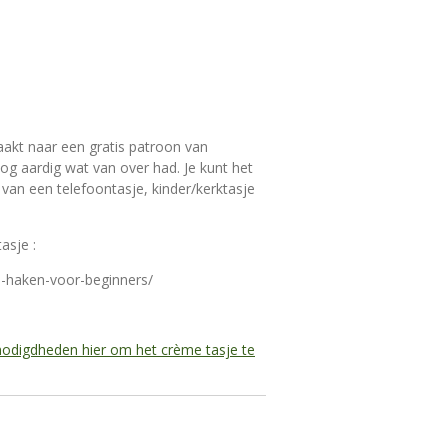
akt naar een gratis patroon van
 nog aardig wat van over had. Je kunt het
an een telefoontasje, kinder/kerktasje
asje :
je-haken-voor-beginners/
nodigdheden hier om het crème tasje te