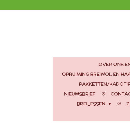
Ga
direct
naar
de
hoofdinhoud
OVER ONS EN
OPRUIMING BREIWOL EN H
PAKKETTEN/KADOTI
NIEUWSBRIEF
CONTA
BREILESSEN
Z