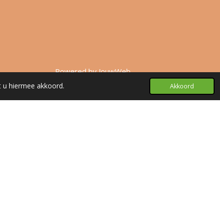
Powered by
JouwWeb
t u hiermee akkoord.
Akkoord