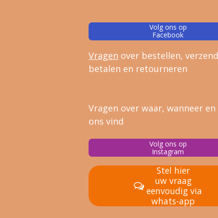
Volg ons op
Facebook
Vragen
over bestellen, verz
end
betalen en retourneren
Vragen over waar, wanneer en
ons vind
Volg ons op
Instagram
Stel hier
uw vraag
eenvoudig via
whats-app