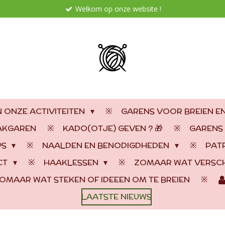
Welkom op onze website !
 ONZE ACTIVITEITEN
GARENS VOOR BREIEN E
AAKGAREN
KADO(OTJE) GEVEN ? 🎁
GARENS
PS
NAALDEN EN BENODIGDHEDEN
PAT
CT
HAAKLESSEN
ZOMAAR WAT VERSCH
OMAAR WAT STEKEN OF IDEEEN OM TE BREIEN
LAATSTE NIEUWS