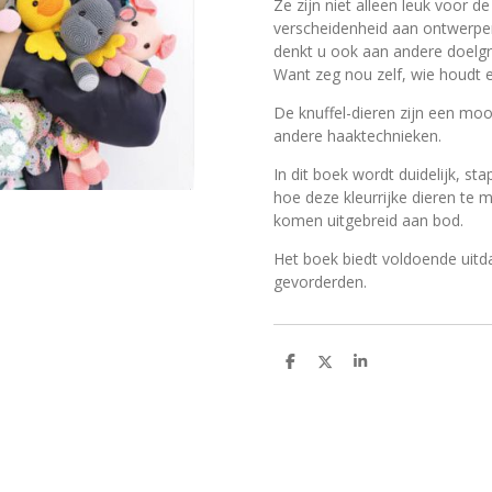
Ze zijn niet alleen leuk voor d
verscheidenheid aan ontwerpe
denkt u ook aan andere doelg
Want zeg nou zelf, wie houdt e
De knuffel-dieren zijn een mo
andere haaktechnieken.
In dit boek wordt duidelijk, st
hoe deze kleurrijke dieren te 
komen uitgebreid aan bod.
Het boek biedt voldoende uitd
gevorderden.
D
D
S
e
e
h
l
e
a
e
l
r
n
e