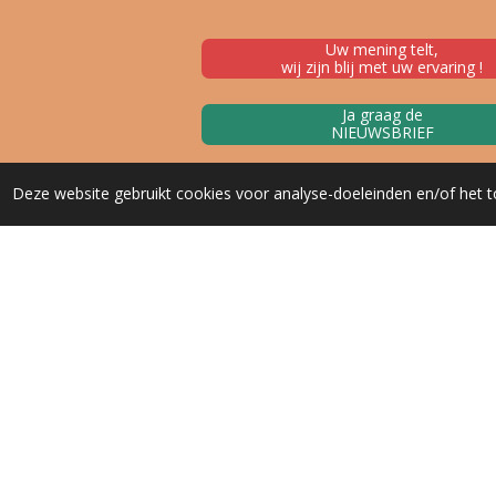
Uw mening telt,
wij zijn blij met uw ervaring !
Ja graag de
NIEUWSBRIEF
Deze website gebruikt cookies voor analyse-doeleinden en/of het t