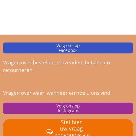
Volg ons op
Facebook
Vragen
over bestellen, verz
enden, betalen en
retourneren
Vragen over waar, wanneer en hoe u ons vind
Volg ons op
Instagram
Stel hier
uw vraag
eenvoudig via