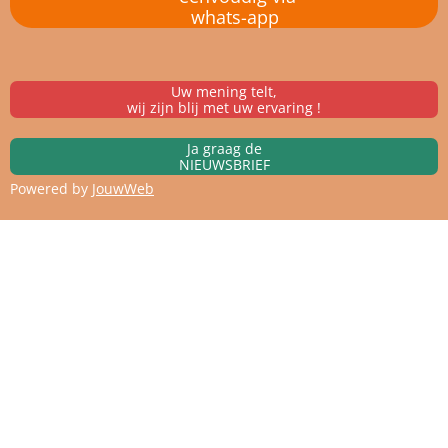
whats-app
Uw mening telt,
wij zijn blij met uw ervaring !
Ja graag de
NIEUWSBRIEF
Powered by
JouwWeb