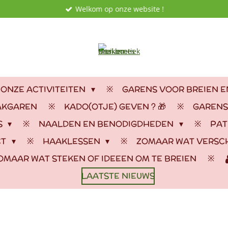
Welkom op onze website !
 ONZE ACTIVITEITEN
GARENS VOOR BREIEN 
AKGAREN
KADO(OTJE) GEVEN ? 🎁
GARENS
S
NAALDEN EN BENODIGDHEDEN
PAT
CT
HAAKLESSEN
ZOMAAR WAT VERSC
OMAAR WAT STEKEN OF IDEEEN OM TE BREIEN
LAATSTE NIEUWS