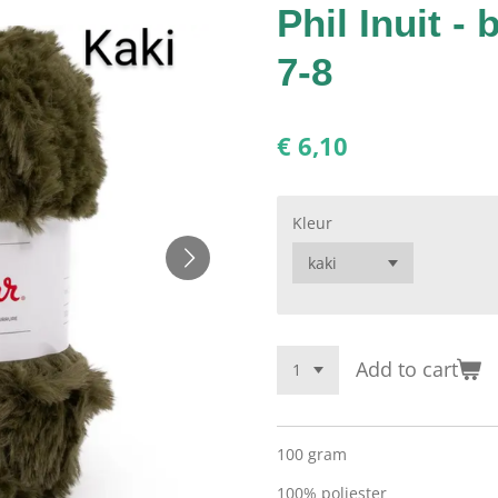
Phil Inuit -
7-8
€ 6,10
Kleur
Add to cart
100 gram
100% poliester