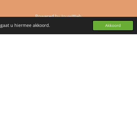
Powered by
JouwWeb
 gaat u hiermee akkoord.
Akkoord