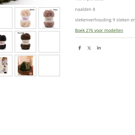
naalden 8
stekenverhouding 9 steken en
Boek 276 voor modellen
D
D
S
e
e
h
l
e
a
e
l
r
n
e