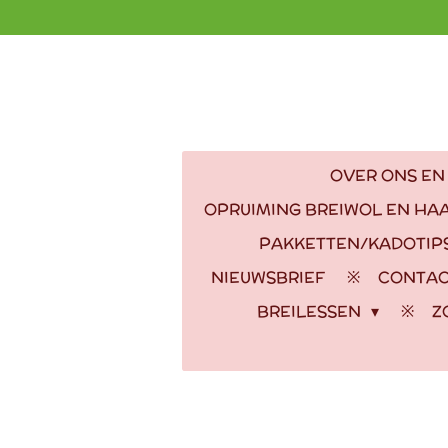
Ga
direct
naar
de
hoofdinhoud
OVER ONS EN
OPRUIMING BREIWOL EN HA
PAKKETTEN/KADOTIP
NIEUWSBRIEF
CONTA
BREILESSEN
Z