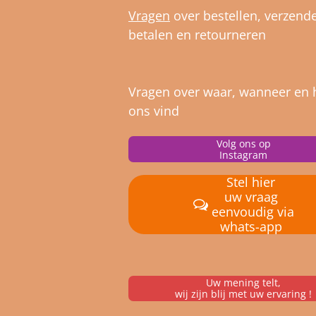
Vragen
over bestellen, verz
ende
betalen en retourneren
Vragen over waar, wanneer en 
ons vind
Volg ons op
Instagram
Stel hier
uw vraag
eenvoudig via
whats-app
Uw mening telt,
wij zijn blij met uw ervaring !